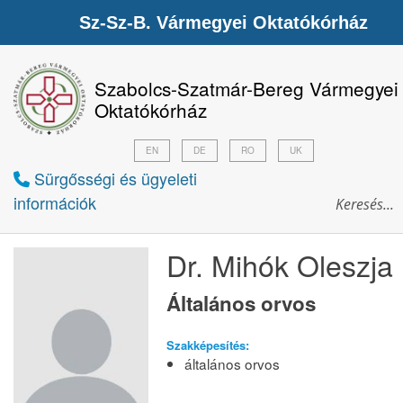
Sz-Sz-B. Vármegyei Oktatókórház
Szabolcs-Szatmár-Bereg Vármegyei
Oktatókórház
EN
DE
RO
UK
Sürgősségi és ügyeleti
információk
Dr. Mihók Oleszja
Általános orvos
Szakképesítés:
általános orvos