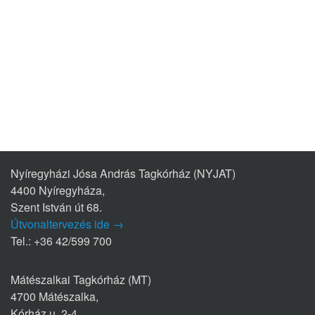
Nyíregyházi Jósa András Tagkórház (NYJAT)
4400 Nyíregyháza,
Szent István út 68.
Útvonaltervezés ide →
Tel.: +36 42/599 700
Mátészalkai Tagkórház (MT)
4700 Mátészalka,
Kórház u. 2-4.