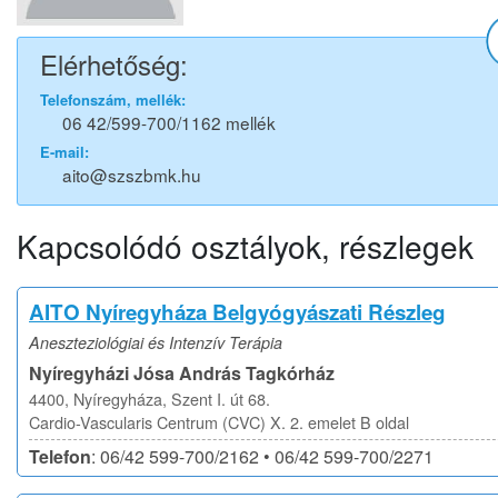
Elérhetőség:
Telefonszám, mellék:
06 42/599-700/1162 mellék
E-mail:
aito@szszbmk.hu
Kapcsolódó osztályok, részlegek
AITO Nyíregyháza Belgyógyászati Részleg
Aneszteziológiai és Intenzív Terápia
Nyíregyházi Jósa András Tagkórház
4400, Nyíregyháza, Szent I. út 68.
Cardio-Vascularis Centrum (CVC) X. 2. emelet B oldal
Telefon
: 06/42 599-700/2162 • 06/42 599-700/2271