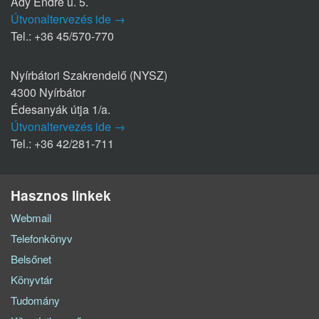
Ady Endre u. 5.
Útvonaltervezés ide →
Tel.: +36 45/570-770
Nyírbátori Szakrendelő (NYSZ)
4300 Nyírbátor
Édesanyák útja 1/a.
Útvonaltervezés ide →
Tel.: +36 42/281-711
Hasznos linkek
Webmail
Telefonkönyv
Belsőnet
Könyvtár
Tudomány