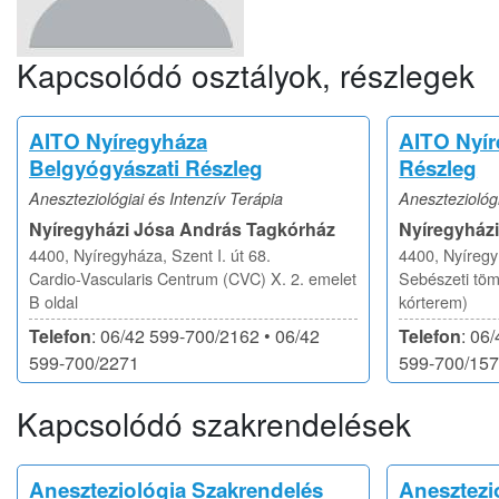
Kapcsolódó osztályok, részlegek
AITO Nyíregyháza
AITO Nyír
Belgyógyászati Részleg
Részleg
Aneszteziológiai és Intenzív Terápia
Aneszteziológi
Nyíregyházi Jósa András Tagkórház
Nyíregyház
4400, Nyíregyháza, Szent I. út 68.
4400, Nyíregyh
Cardio-Vascularis Centrum (CVC) X. 2. emelet
Sebészeti töm
B oldal
kórterem)
Telefon
: 06/42 599-700/2162 • 06/42
Telefon
: 06
599-700/2271
599-700/15
Kapcsolódó szakrendelések
Aneszteziológia Szakrendelés
Anesztezio