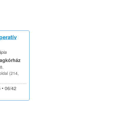
peratív
ápia
Tagkórház
8.
ldal (214,
 • 06/42