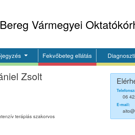
Bereg Vármegyei Oktatókór
őjegyzés
Fekvőbeteg ellátás
Diagnoszt
niel Zsolt
Elérh
Telefonsz
06 42
E-mail:
aito
ntenzív terápiás szakorvos