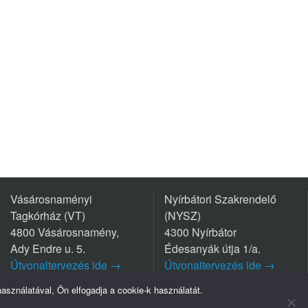
Vásárosnaményi
Nyírbátori Szakrendelő
Tagkórház (VT)
(NYSZ)
4800 Vásárosnamény,
4300 Nyírbátor
Ady Endre u. 5.
Édesanyák útja 1/a.
Útvonaltervezés ide →
Útvonaltervezés ide →
Tel.: +36 45/570-770
Tel.: +36 42/281-711
sználatával, Ön elfogadja a cookie-k használatát.