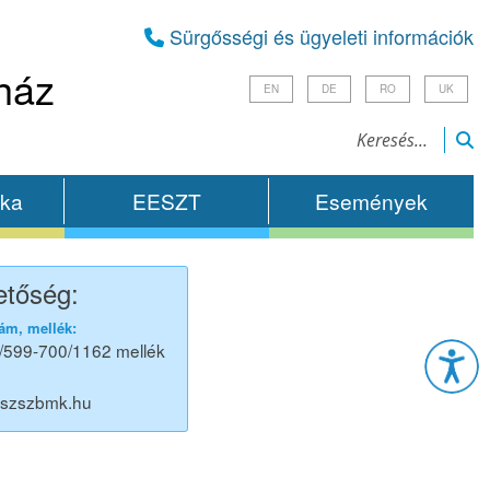
Sürgősségi és ügyeleti információk
ház
EN
DE
RO
UK
ika
EESZT
Események
etőség:
Esz
ám, mellék:
/599-700/1162 mellék
@szszbmk.hu