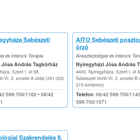
egyháza Sebészeti
AITO Sebészeti poszto
őrző
ai és Intenzív Terápia
Aneszteziológiai és Intenzív Ter
i Jósa András Tagkórház
Nyíregyházi Jósa András 
áza, Szent I. út 68.
4400, Nyíregyháza, Szent I. út 6
b VI. 2. emelet A oldal (201-205
Sebészeti tömb VI. 2. emelet B o
215 kórterem)
/42 599-700/1162 • 06/42
Telefon
: 06/42 599-700/1145
71
599-700/1571
lógiai Szakrendelés II.