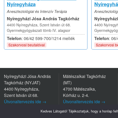
Nyíregyháza
Nyíregyhá
Aneszteziológiai és Intenzív Terápia
Aneszteziológi
Nyíregyházi Jósa András Tagkórház
Nyíregyház
4400 Nyíregyháza, Szent István út 68.
4400 Nyíregyh
Gyermekgyógyászati tömb IV. alagsor
Gyermekgyógyá
Telefon
: 06/42 599-700/1214 mellék
Telefon
: 06
Szakorvosi beutalóval
Szakorvosi b
Nyíregyházi Jósa András
Mátészalkai Tagkórház
Tagkórház (NYJAT)
(MT)
4400 Nyíregyháza,
4700 Mátészalka,
Szent István út 68.
Kórház u. 2-4.
Útvonaltervezés ide →
Útvonaltervezés ide →
Tel.: +36 42/599 700
Tel.: +36 44/501-501
Kedves Látogató! Tájékoztatjuk, hogy a honlap fe