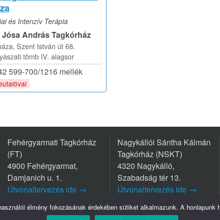
za
ai és Intenzív Terápia
i Jósa András Tagkórház
áza, Szent István út 68.
szati tömb IV. alagsor
/42 599-700/1216 mellék
eutalóval
Fehérgyarmati Tagkórház
Nagykállói Sántha Kálmán
(FT)
Tagkórház (NSKT)
4900 Fehérgyarmat,
4320 Nagykálló,
Damjanich u. 1.
Szabadság tér 13.
Útvonaltervezés ide →
Útvonaltervezés ide →
Tel.: +36 44/511-111
Tel.: +36 42/563-800
lhasználói élmény fokozásának érdekében sütiket alkalmazunk. A honlapunk ha