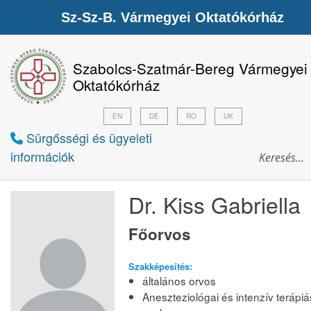
Sz-Sz-B. Vármegyei Oktatókórház
Szabolcs-Szatmár-Bereg Vármegyei
Oktatókórház
EN
DE
RO
UK
Sürgősségi és ügyeleti
információk
Dr. Kiss Gabriella
Főorvos
Szakképesítés:
általános orvos
Aneszteziológai és intenzív terápiá