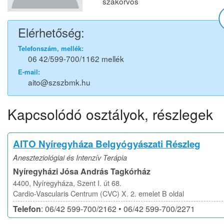
szakorvos
Elérhetőség:
Telefonszám, mellék:
06 42/599-700/1162 mellék
E-mail:
aito@szszbmk.hu
Kapcsolódó osztályok, részlegek
AITO Nyíregyháza Belgyógyászati Részleg
Aneszteziológiai és Intenzív Terápia
Nyíregyházi Jósa András Tagkórház
4400, Nyíregyháza, Szent I. út 68.
Cardio-Vascularis Centrum (CVC) X. 2. emelet B oldal
Telefon
: 06/42 599-700/2162 • 06/42 599-700/2271