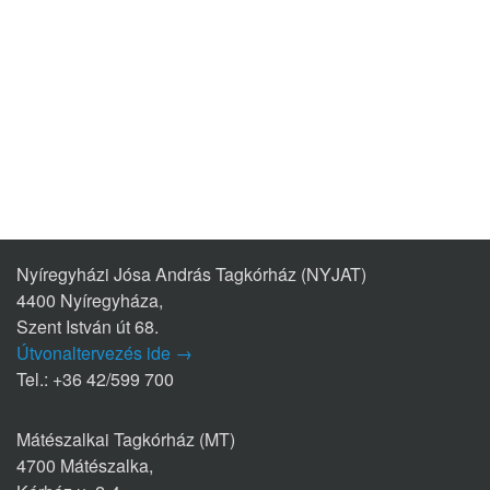
Nyíregyházi Jósa András Tagkórház (NYJAT)
4400 Nyíregyháza,
Szent István út 68.
Útvonaltervezés ide →
Tel.: +36 42/599 700
Mátészalkai Tagkórház (MT)
4700 Mátészalka,