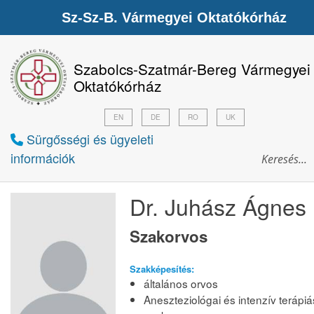
Sz-Sz-B. Vármegyei Oktatókórház
Szabolcs-Szatmár-Bereg Vármegyei
Oktatókórház
EN
DE
RO
UK
Sürgősségi és ügyeleti
információk
Dr. Juhász Ágnes
Szakorvos
Szakképesítés:
általános orvos
Aneszteziológai és intenzív terápiá