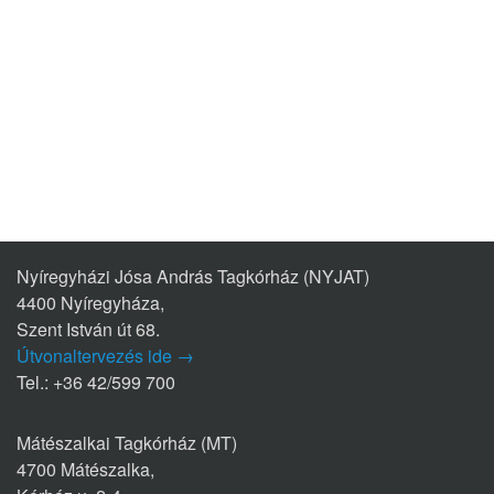
Nyíregyházi Jósa András Tagkórház (NYJAT)
4400 Nyíregyháza,
Szent István út 68.
Útvonaltervezés ide →
Tel.: +36 42/599 700
Mátészalkai Tagkórház (MT)
4700 Mátészalka,