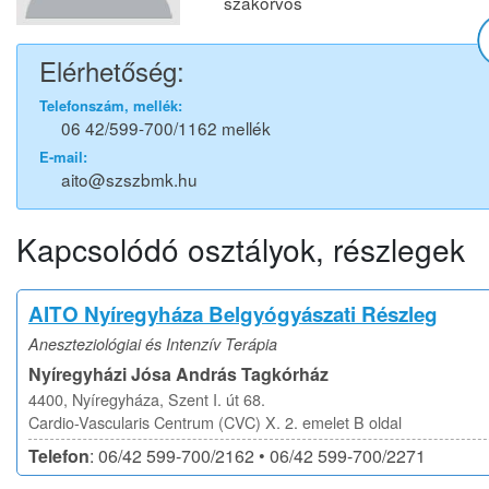
szakorvos
Elérhetőség:
Telefonszám, mellék:
06 42/599-700/1162 mellék
E-mail:
aito@szszbmk.hu
Kapcsolódó osztályok, részlegek
AITO Nyíregyháza Belgyógyászati Részleg
Aneszteziológiai és Intenzív Terápia
Nyíregyházi Jósa András Tagkórház
4400, Nyíregyháza, Szent I. út 68.
Cardio-Vascularis Centrum (CVC) X. 2. emelet B oldal
Telefon
: 06/42 599-700/2162 • 06/42 599-700/2271