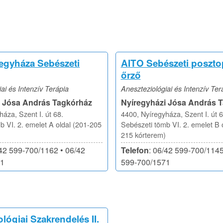
egyháza Sebészeti
AITO Sebészeti poszto
őrző
ai és Intenzív Terápia
Aneszteziológiai és Intenzív Ter
i Jósa András Tagkórház
Nyíregyházi Jósa András 
áza, Szent I. út 68.
4400, Nyíregyháza, Szent I. út 6
b VI. 2. emelet A oldal (201-205
Sebészeti tömb VI. 2. emelet B o
215 kórterem)
/42 599-700/1162 • 06/42
Telefon
: 06/42 599-700/1145
71
599-700/1571
lógiai Szakrendelés II.