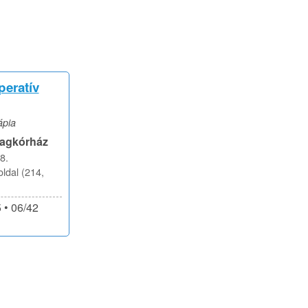
peratív
ápia
Tagkórház
8.
ldal (214,
 • 06/42