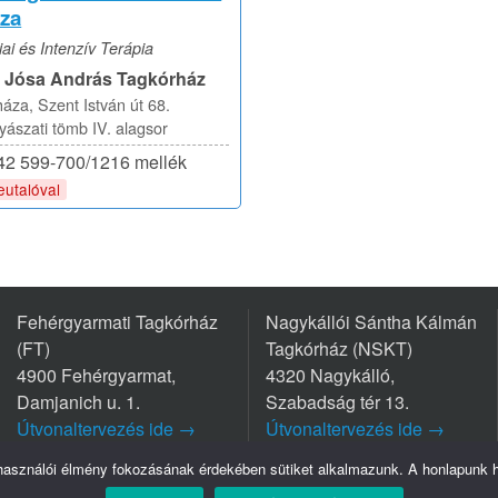
za
ai és Intenzív Terápia
i Jósa András Tagkórház
áza, Szent István út 68.
szati tömb IV. alagsor
/42 599-700/1216 mellék
eutalóval
Fehérgyarmati Tagkórház
Nagykállói Sántha Kálmán
(FT)
Tagkórház (NSKT)
4900 Fehérgyarmat,
4320 Nagykálló,
Damjanich u. 1.
Szabadság tér 13.
Útvonaltervezés ide →
Útvonaltervezés ide →
Tel.: +36 44/511-111
Tel.: +36 42/563-800
lhasználói élmény fokozásának érdekében sütiket alkalmazunk. A honlapunk ha