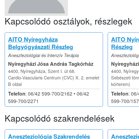
Kapcsolódó osztályok, részlegek
AITO Nyíregyháza
AITO Nyír
Belgyógyászati Részleg
Részleg
Aneszteziológiai és Intenzív Terápia
Aneszteziológi
Nyíregyházi Jósa András Tagkórház
Nyíregyház
4400, Nyíregyháza, Szent I. út 68.
4400, Nyíregyh
Cardio-Vascularis Centrum (CVC) X. 2. emelet
Sebészeti töm
B oldal
kórterem)
Telefon
: 06/42 599-700/2162 • 06/42
Telefon
: 06
599-700/2271
599-700/15
Kapcsolódó szakrendelések
Aneszteziológia Szakrendelés
Anesztezio