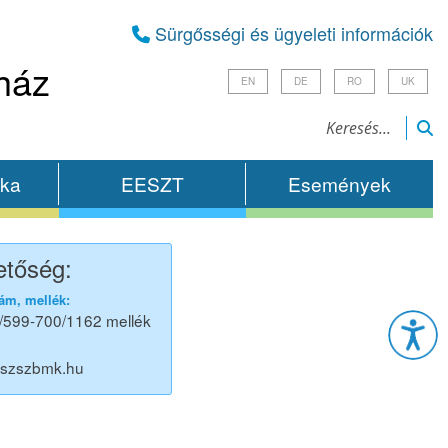
Sürgősségi és ügyeleti információk
ház
EN
DE
RO
UK
ika
EESZT
Események
etőség:
Esz
ám, mellék:
/599-700/1162 mellék
@szszbmk.hu