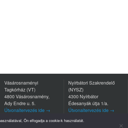
Vásárosnaményi
Nyírbátori Szakrendelő
Tagkórház (VT)
(NYSZ)
4800 Vásárosnamény,
4300 Nyírbátor
Ady Endre u. 5.
Édesanyák útja 1/a.
Útvonaltervezés ide →
Útvonaltervezés ide →
Tel.: +36 45/570-770
Tel.: +36 42/281-711
sználatával, Ön elfogadja a cookie-k használatát.