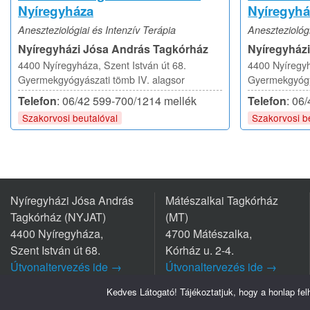
Nyíregyháza
Nyíregyhá
Aneszteziológiai és Intenzív Terápia
Aneszteziológi
Nyíregyházi Jósa András Tagkórház
Nyíregyház
4400 Nyíregyháza, Szent István út 68.
4400 Nyíregyh
Gyermekgyógyászati tömb IV. alagsor
Gyermekgyógyá
Telefon
: 06/42 599-700/1214 mellék
Telefon
: 06
Szakorvosi beutalóval
Szakorvosi b
Nyíregyházi Jósa András
Mátészalkai Tagkórház
Tagkórház (NYJAT)
(MT)
4400 Nyíregyháza,
4700 Mátészalka,
Szent István út 68.
Kórház u. 2-4.
Útvonaltervezés ide →
Útvonaltervezés ide →
Tel.: +36 42/599 700
Tel.: +36 44/501-501
Kedves Látogató! Tájékoztatjuk, hogy a honlap fe