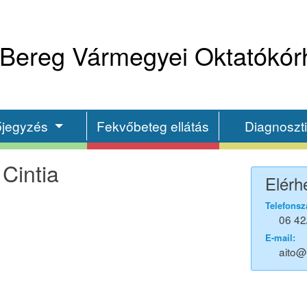
Bereg Vármegyei Oktatókór
őjegyzés
Fekvőbeteg ellátás
Diagnoszt
Cintia
Elérh
Telefonsz
06 42
E-mail:
aito