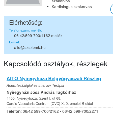
szakorvos
Kardiológus szakorvos
Elérhetőség:
Telefonszám, mellék:
06 42/599-700/1162 mellék
E-mail:
aito@szszbmk.hu
Kapcsolódó osztályok, részlegek
AITO Nyíregyháza Belgyógyászati Részleg
Aneszteziológiai és Intenzív Terápia
Nyíregyházi Jósa András Tagkórház
4400, Nyíregyháza, Szent I. út 68.
Cardio-Vascularis Centrum (CVC) X. 2. emelet B oldal
Telefon
: 06/42 599-700/2162 • 06/42 599-700/2271