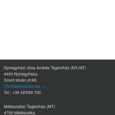
Nyíregyházi Jósa András Tagkórház (NYJAT)
4400 Nyíregyháza,
Szent István út 68.
Útvonaltervezés ide →
Tel.: +36 42/599 700
Mátészalkai Tagkórház (MT)
4700 Mátészalka,