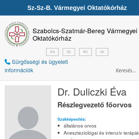
Sz-Sz-B. Vármegyei Oktatókórház
Szabolcs-Szatmár-Bereg Vármegyei
Oktatókórház
EN
DE
RO
UK
Sürgősségi és ügyeleti
információk
Dr. Duliczki Éva
Részlegvezető főorvos
Szakképesítés:
általános orvos
Aneszteziológai és intenzív terápiá