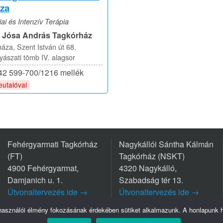
za
ai és Intenzív Terápia
i Jósa András Tagkórház
áza, Szent István út 68.
szati tömb IV. alagsor
/42 599-700/1216 mellék
eutalóval
Fehérgyarmati Tagkórház
Nagykállói Sántha Kálmán
(FT)
Tagkórház (NSKT)
4900 Fehérgyarmat,
4320 Nagykálló,
Damjanich u. 1.
Szabadság tér 13.
Útvonaltervezés ide →
Útvonaltervezés ide →
Tel.: +36 44/511-111
Tel.: +36 42/563-800
lhasználói élmény fokozásának érdekében sütiket alkalmazunk. A honlapunk ha