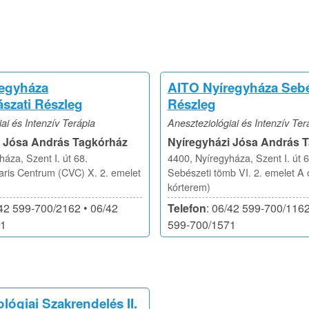
regyháza
AITO Nyíregyháza Sebé
szati Részleg
Részleg
ai és Intenzív Terápia
Aneszteziológiai és Intenzív Ter
i Jósa András Tagkórház
Nyíregyházi Jósa András 
áza, Szent I. út 68.
4400, Nyíregyháza, Szent I. út 6
aris Centrum (CVC) X. 2. emelet
Sebészeti tömb VI. 2. emelet A 
kórterem)
/42 599-700/2162 • 06/42
Telefon
: 06/42 599-700/1162
71
599-700/1571
lógiai Szakrendelés II.