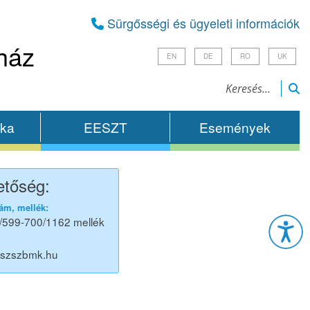
Sürgősségi és ügyeleti információk
ház
EN
DE
RO
UK
ika
EESZT
Események
etőség:
Esz
ám, mellék:
/599-700/1162 mellék
@szszbmk.hu