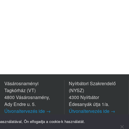
Vásárosnaményi
Nyírbátori Szakrendelő
Tagkórház (VT)
(NYSZ)
4800 Vásárosnamény,
4300 Nyírbátor
Ady Endre u. 5.
Édesanyák útja 1/a.
Útvonaltervezés ide →
Útvonaltervezés ide →
Tel.: +36 45/570-770
Tel.: +36 42/281-711
sználatával, Ön elfogadja a cookie-k használatát.