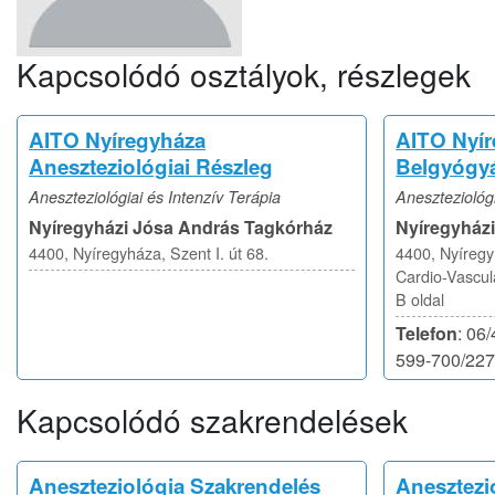
Kapcsolódó osztályok, részlegek
AITO Nyíregyháza
AITO Nyí
Aneszteziológiai Részleg
Belgyógyá
Aneszteziológiai és Intenzív Terápia
Aneszteziológi
Nyíregyházi Jósa András Tagkórház
Nyíregyház
4400, Nyíregyháza, Szent I. út 68.
4400, Nyíregyh
Cardio-Vascul
B oldal
Telefon
: 06
599-700/22
Kapcsolódó szakrendelések
Aneszteziológia Szakrendelés
Anesztezio