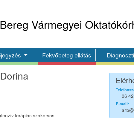
Bereg Vármegyei Oktatókór
őjegyzés
Fekvőbeteg ellátás
Diagnoszt
 Dorina
Elérh
Telefonsz
06 42
E-mail:
aito
ntenzív terápiás szakorvos