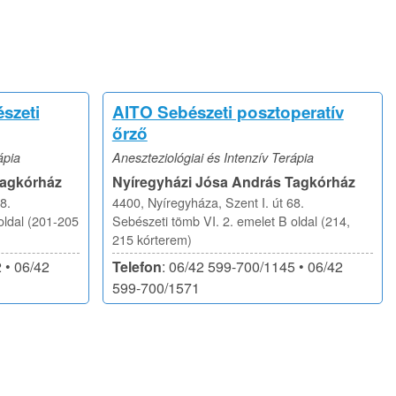
szeti
AITO Sebészeti posztoperatív
őrző
ápia
Aneszteziológiai és Intenzív Terápia
Tagkórház
Nyíregyházi Jósa András Tagkórház
8.
4400, Nyíregyháza, Szent I. út 68.
oldal (201-205
Sebészeti tömb VI. 2. emelet B oldal (214,
215 kórterem)
 • 06/42
Telefon
: 06/42 599-700/1145 • 06/42
599-700/1571