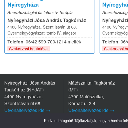
Nyíregyháza
Nyíregyhá
Aneszteziológiai és Intenzív Terápia
Aneszteziológi
Nyíregyházi Jósa András Tagkórház
Nyíregyház
4400 Nyíregyháza, Szent István út 68.
4400 Nyíregyh
Gyermekgyógyászati tömb IV. alagsor
Gyermekgyógyá
Telefon
: 06/42 599-700/1214 mellék
Telefon
: 06
Szakorvosi beutalóval
Szakorvosi b
Nyíregyházi Jósa András
Mátészalkai Tagkórház
Tagkórház (NYJAT)
(MT)
4400 Nyíregyháza,
4700 Mátészalka,
Szent István út 68.
Kórház u. 2-4.
Útvonaltervezés ide →
Útvonaltervezés ide →
Tel.: +36 42/599 700
Tel.: +36 44/501-501
Kedves Látogató! Tájékoztatjuk, hogy a honlap fe