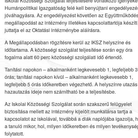
Iskolai Közösségi Szolgálat teljesítésére vonatkozó igényeke
Humánpolitikai Igazgatóság felé kell benyújtani engedélyezé
jóváhagyásra. Az engedélyezést követően az Együttműködés
megállapodást az intézmény illetékes kapcsolattartója készíti
juttatja el az Oktatási intézménybe aláírásra.
A Megállapodásban rögzítésre kerül az IKSZ helyszíne és
időtartama. A közösségi szolgálat teljesítése során egy óra
fogalma alatt 60 perc közösségi szolgálati idő értendő.
Tanítási napokon – alkalmanként legkevesebb 1, legfeljebb 3
órás; tanítási napokon kívül – alkalmanként legkevesebb 1,
legfeljebb 5 órás időkeretben végezhető. A helyszínre utazás
hazautazás ideje nem számítható be a teljesítésbe.
Az Iskolai Közösségi Szolgálat során szakszerű felügyelet
biztosítása mellett az intézmény kijelölt munkatársa tartja a
kapcsolatot az iskolával, továbbá a diák naplójába igazolja, 
a tanuló mikor, hol, milyen időkeretben és milyen tevékenysé
folytatott.