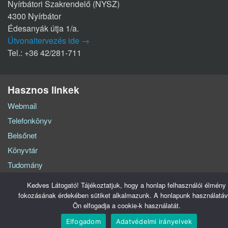
Nyírbátori Szakrendelő (NYSZ)
4300 Nyírbátor
Édesanyák útja 1/a.
Útvonaltervezés ide →
Tel.: +36 42/281-711
Hasznos linkek
Webmail
Telefonkönyv
Belsőnet
Könyvtár
Tudomány
Közadatkereső
Kedves Látogató! Tájékoztatjuk, hogy a honlap felhasználói élmény
fokozásának érdekében sütiket alkalmazunk. A honlapunk használatáv
Ön elfogadja a cookie-k használatát.
Szabolcs-Szatmár-Bereg Vármegyei Oktatókórház © Minden jog fenntartva - 2026.
Adatvédelem
Impresszum
Elfogadom
Adatvédelmi irányelvek