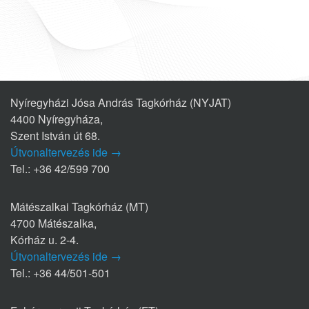
Nyíregyházi Jósa András Tagkórház (NYJAT)
4400 Nyíregyháza,
Szent István út 68.
Útvonaltervezés ide →
Tel.: +36 42/599 700
Mátészalkai Tagkórház (MT)
4700 Mátészalka,
Kórház u. 2-4.
Útvonaltervezés ide →
Tel.: +36 44/501-501