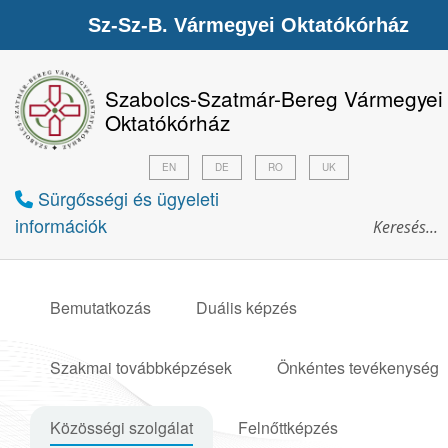
Sz-Sz-B. Vármegyei Oktatókórház
Szabolcs-Szatmár-Bereg Vármegyei
Oktatókórház
EN
DE
RO
UK
Sürgősségi és ügyeleti
információk
Bemutatkozás
Duális képzés
Szakmai továbbképzések
Önkéntes tevékenység
Közösségi szolgálat
Felnőttképzés