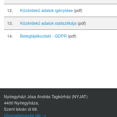
12.
Közérdekű adatok igénylése
(pdf)
13.
Közérdekű adatok statisztikája
(pdf)
14.
Betegtájékoztató - GDPR
(pdf)
Nyíregyházi Jósa András Tagkórház (NYJAT)
4400 Nyíregyháza,
Szent István út 68.
Útvonaltervezés ide →