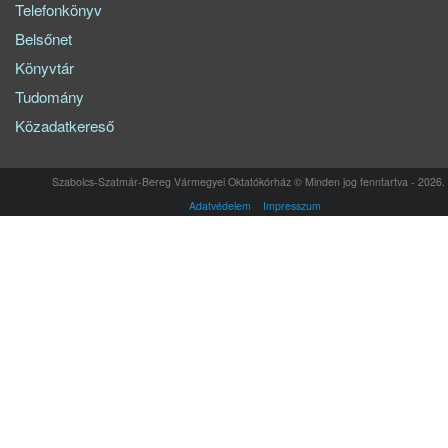
Telefonkönyv
Belsőnet
Könyvtár
Tudomány
Közadatkereső
Szabolcs-Szatmár-Bereg Vármegyei Oktatókórház © Minden jog fenntartva - 2026.
Adatvédelem
Impresszum