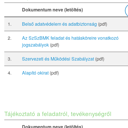
Dokumentum neve (letöltés)
1.
Belső adatvédelem és adatbiztonság
(pdf)
2.
Az SzSzBMK feladat és hatásköreire vonatkozó
jogszabályok
(pdf)
3.
Szervezeti és Működési Szabályzat
(pdf)
4.
Alapító okirat
(pdf)
Tájékoztató a feladatról, tevékenységről
Dokumentum neve (letöltés)