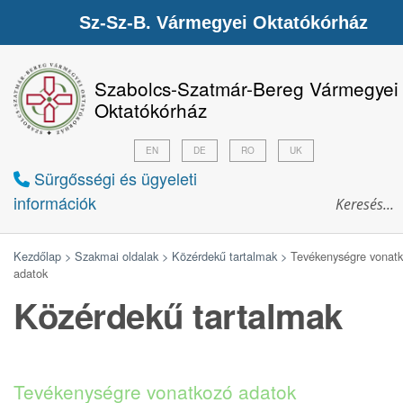
Sz-Sz-B. Vármegyei Oktatókórház
Szabolcs-Szatmár-Bereg Vármegyei
Oktatókórház
EN
DE
RO
UK
Sürgősségi és ügyeleti
információk
Kezdőlap >
Szakmai oldalak >
Közérdekű tartalmak >
Tevékenységre vonat
adatok
Közérdekű tartalmak
Tevékenységre vonatkozó adatok