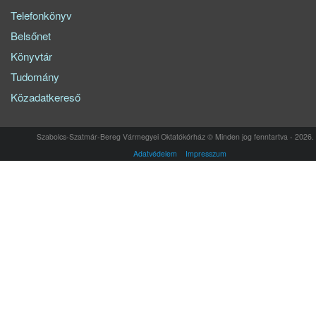
Telefonkönyv
Belsőnet
Könyvtár
Tudomány
Közadatkereső
Szabolcs-Szatmár-Bereg Vármegyei Oktatókórház © Minden jog fenntartva - 2026.
Adatvédelem
Impresszum