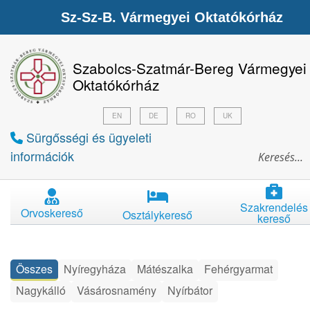
Sz-Sz-B. Vármegyei Oktatókórház
Szabolcs-Szatmár-Bereg Vármegyei
Oktatókórház
EN
DE
RO
UK
Sürgősségi és ügyeleti
információk
Szakrendelés
Orvoskereső
Osztálykereső
kereső
Összes
Nyíregyháza
Mátészalka
Fehérgyarmat
Nagykálló
Vásárosnamény
Nyírbátor