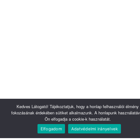
Kedves Látogató! Tájékoztatjuk, hogy a honlap felhasználói élmény
fokozásának érdekében sütiket alkalmazunk. A honlapunk használatáv
Ön elfogadja a cookie-k használatát.
Elfogadom
Adatvédelmi irányelvek