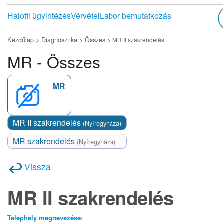
Halotti ügyintézés
Vérvétel
Labor bemutatkozás
Kezdőlap >
Diagnosztika >
Összes
>
MR II szakrendelés
MR - Összes
MR
MR II szakrendelés
(Nyíregyháza)
MR szakrendelés
(Nyíregyháza)
Vissza
MR II szakrendelés
Telephely megnevezése: