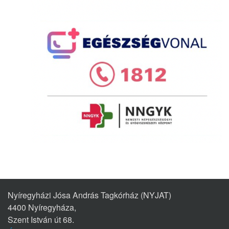
Nyíregyházi Jósa András Tagkórház (NYJAT)
4400 Nyíregyháza,
Szent István út 68.