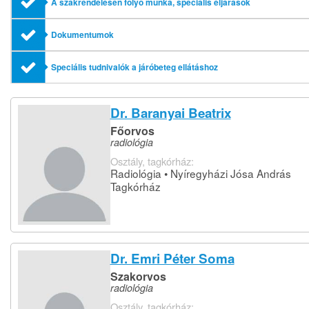
A szakrendelésen folyó munka, speciális eljárások
Dokumentumok
Speciális tudnivalók a járóbeteg ellátáshoz
Dr. Baranyai Beatrix
Főorvos
radiológia
Osztály, tagkórház:
Radiológia • Nyíregyházi Jósa András
Tagkórház
Dr. Emri Péter Soma
Szakorvos
radiológia
Osztály, tagkórház: