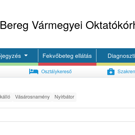
Bereg Vármegyei Oktatókór
őjegyzés
Fekvőbeteg ellátás
Diagnoszt
Osztálykereső
Szakren
kálló
Vásárosnamény
Nyírbátor