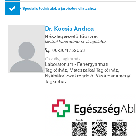
Speciális tudnivalók a járóbeteg ellátáshoz
Dr. Kocsis Andrea
Részlegvezető főorvos
klinikai laboratóriumi vizsgálatok
06-30/4752053
Osztály, tagkórház:
Laboratórium • Fehérgyarmati
Tagkórház, Mátészalkai Tagkórház,
Nyírbátori Szakrendelő, Vásárosnaményi
Tagkórház