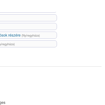
dósok részére
(Nyíregyháza)
yíregyháza)
ges