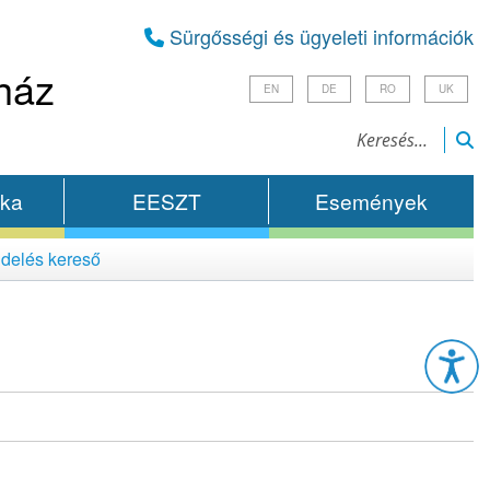
Sürgősségi és ügyeleti információk
ház
EN
DE
RO
UK
ika
EESZT
Események
delés kereső
Esz