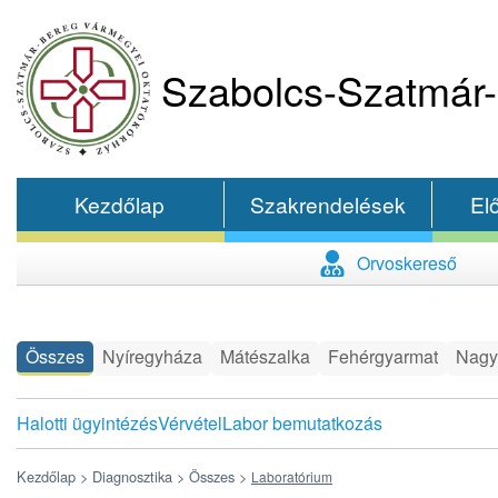
Szabolcs-Szatmár-
Kezdőlap
Szakrendelések
El
Orvoskereső
Összes
Nyíregyháza
Mátészalka
Fehérgyarmat
Nagy
Halotti ügyintézés
Vérvétel
Labor bemutatkozás
Kezdőlap >
Diagnosztika >
Összes
>
Laboratórium