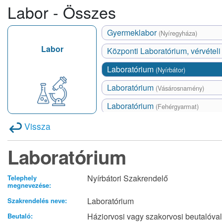
Labor - Összes
Gyermeklabor
(Nyíregyháza)
Labor
Központi Laboratórium, vérvétel
Laboratórium
(Nyírbátor)
Laboratórium
(Vásárosnamény)
Laboratórium
(Fehérgyarmat)
Vissza
Laboratórium
Nyírbátori Szakrendelő
Telephely
megnevezése:
Laboratórium
Szakrendelés neve:
Háziorvosi vagy szakorvosi beutalóval
Beutaló: