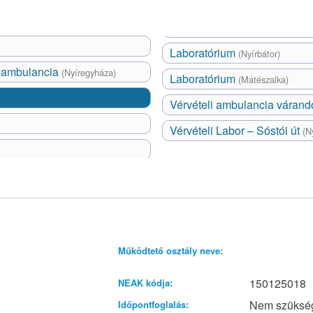
Laboratórium
(Nyírbátor)
i ambulancia
(Nyíregyháza)
Laboratórium
(Mátészalka)
Vérvételi ambulancia váran
Vérvételi Labor – Sóstói út
(N
Működtető osztály neve:
150125018
NEAK kódja:
Nem szüksé
Időpontfoglalás: