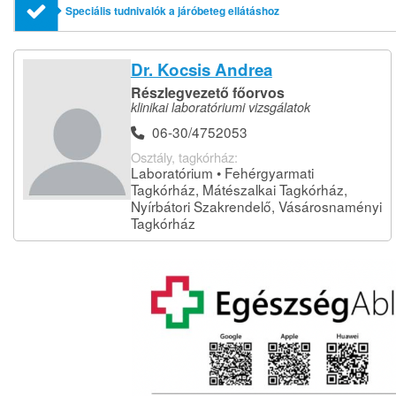
Speciális tudnivalók a járóbeteg ellátáshoz
Dr. Kocsis Andrea
Részlegvezető főorvos
klinikai laboratóriumi vizsgálatok
06-30/4752053
Osztály, tagkórház:
Laboratórium • Fehérgyarmati
Tagkórház, Mátészalkai Tagkórház,
Nyírbátori Szakrendelő, Vásárosnaményi
Tagkórház