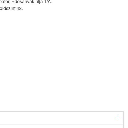
bátor, Édesanyák útja 1/A.
öldszint 48.