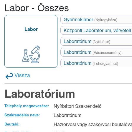
Labor - Összes
Gyermeklabor
(Nyíregyháza)
Labor
Központi Laboratórium, vérvétel
Laboratórium
(Nyírbátor)
Laboratórium
(Vásárosnamény)
Laboratórium
(Fehérgyarmat)
Vissza
Laboratórium
Nyírbátori Szakrendelő
Telephely megnevezése:
Laboratórium
Szakrendelés neve:
Háziorvosi vagy szakorvosi beutalóva
Beutaló: