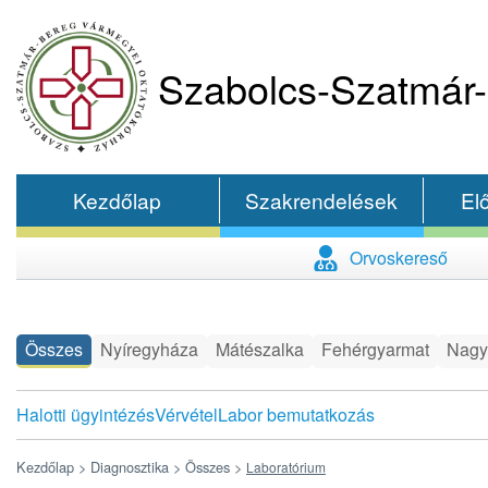
Szabolcs-Szatmár-
Kezdőlap
Szakrendelések
El
Orvoskereső
Összes
Nyíregyháza
Mátészalka
Fehérgyarmat
Nagy
Halotti ügyintézés
Vérvétel
Labor bemutatkozás
Kezdőlap >
Diagnosztika >
Összes
>
Laboratórium