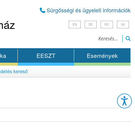
Sürgősségi és ügyeleti információk
ház
EN
DE
RO
UK
ika
EESZT
Események
delés kereső
Esz