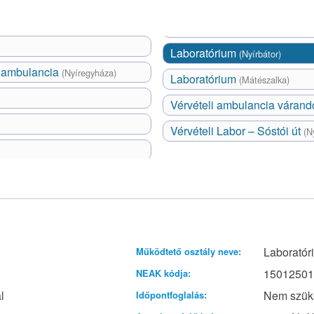
Laboratórium
(Nyírbátor)
i ambulancia
(Nyíregyháza)
Laboratórium
(Mátészalka)
Vérvételi ambulancia váran
Vérvételi Labor – Sóstói út
(N
Laboratór
Működtető osztály neve:
15012501
NEAK kódja:
l
Nem szük
Időpontfoglalás: