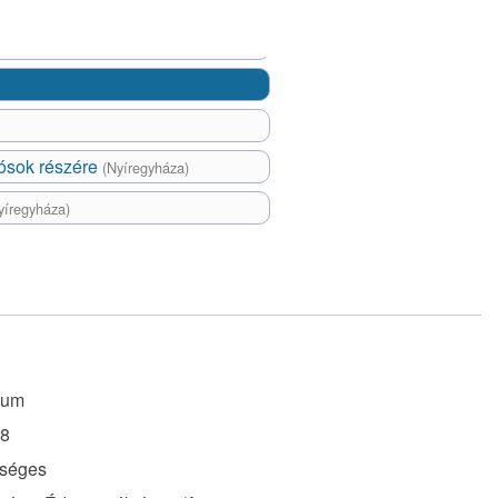
dósok részére
(Nyíregyháza)
yíregyháza)
ium
8
séges