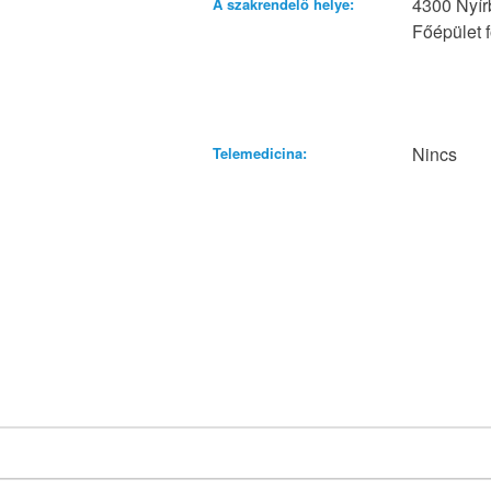
4300 Nyír
A szakrendelő helye:
Főépület f
Nincs
Telemedicina: