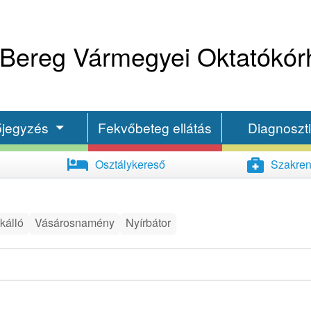
Bereg Vármegyei Oktatókór
őjegyzés
Fekvőbeteg ellátás
Diagnoszt
Osztálykereső
Szakren
kálló
Vásárosnamény
Nyírbátor