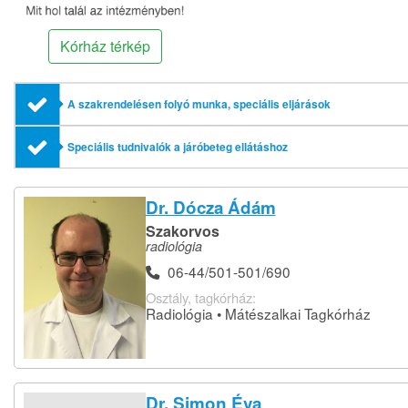
Kórház térkép
A szakrendelésen folyó munka, speciális eljárások
Speciális tudnivalók a járóbeteg ellátáshoz
Dr. Dócza Ádám
Szakorvos
radiológia
06-44/501-501/690
Osztály, tagkórház:
Radiológia • Mátészalkai Tagkórház
Dr. Simon Éva