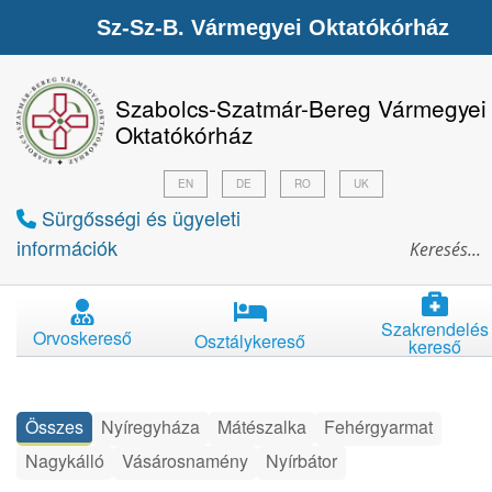
Sz-Sz-B. Vármegyei Oktatókórház
Szabolcs-Szatmár-Bereg Vármegyei
Oktatókórház
EN
DE
RO
UK
Sürgősségi és ügyeleti
információk
Szakrendelés
Orvoskereső
Osztálykereső
kereső
Összes
Nyíregyháza
Mátészalka
Fehérgyarmat
Nagykálló
Vásárosnamény
Nyírbátor