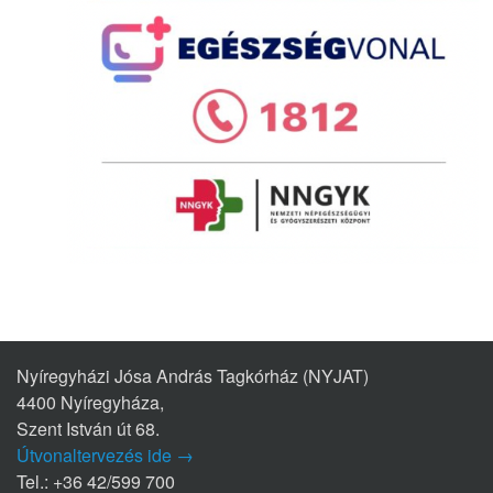
Nyíregyházi Jósa András Tagkórház (NYJAT)
4400 Nyíregyháza,
Szent István út 68.
Útvonaltervezés ide →
Tel.: +36 42/599 700