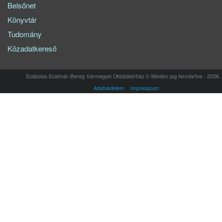
Belsőnet
Könyvtár
Tudomány
Közadatkereső
Szabolcs-Szatmár-Bereg Vármegyei Oktatókórház © Minden jog fenntartva - 2026.
Adatvédelem
Impresszum