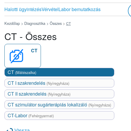
Halotti ügyintézés
Vérvétel
Labor bemutatkozás
Kezdőlap >
Diagnosztika >
Összes
>
CT
CT - Összes
CT
CT
(Mátészalka)
CT I szakrendelés
(Nyíregyháza)
CT II szakrendelés
(Nyíregyháza)
CT szimulátor sugárterápiás lokalizáló
(Nyíregyháza)
CT-Labor
(Fehérgyarmat)
Vissza