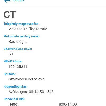
CT
Telephely megnevezése:
Mátészalkai Tagkórház
Működtető osztály neve:
Radiológia
Szakrendelés neve:
CT
NEAK kódja:
150125211
Beutaló:
Szakorvosi beutalóval
Időpontfoglalás:
Szükséges. 06-44-501-548
Rendelési idő:
Hétfő:
8:00-14.00