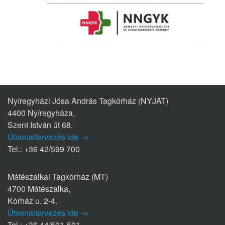
Nyíregyházi Jósa András Tagkórház (NYJAT)
4400 Nyíregyháza,
Szent István út 68.
Útvonaltervezés ide →
Tel.: +36 42/599 700
Mátészalkai Tagkórház (MT)
4700 Mátészalka,
Kórház u. 2-4.
Útvonaltervezés ide →
Tel.: +36 44/501-501