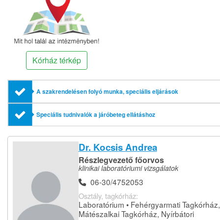
Kórház térkép
A szakrendelésen folyó munka, speciális eljárások
Speciális tudnivalók a járóbeteg ellátáshoz
Dr. Kocsis Andrea
Részlegvezető főorvos
klinikai laboratóriumi vizsgálatok
06-30/4752053
Osztály, tagkórház:
Laboratórium • Fehérgyarmati Tagkórház,
Mátészalkai Tagkórház, Nyírbátori