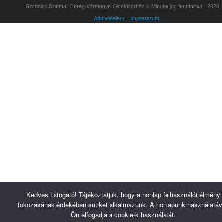
Szabolcs-Szatmár-Bereg Vármegyei Oktatókórház © Minden jog fenntartva - 2026.
Adatvédelem
Impresszum
Kedves Látogató! Tájékoztatjuk, hogy a honlap felhasználói élmény
fokozásának érdekében sütiket alkalmazunk. A honlapunk használatáv
Ön elfogadja a cookie-k használatát.