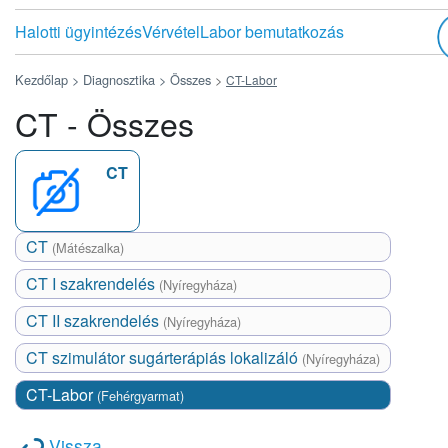
Halotti ügyintézés
Vérvétel
Labor bemutatkozás
Kezdőlap >
Diagnosztika >
Összes
>
CT-Labor
CT - Összes
CT
CT
(Mátészalka)
CT I szakrendelés
(Nyíregyháza)
CT II szakrendelés
(Nyíregyháza)
CT szimulátor sugárterápiás lokalizáló
(Nyíregyháza)
CT-Labor
(Fehérgyarmat)
Vissza