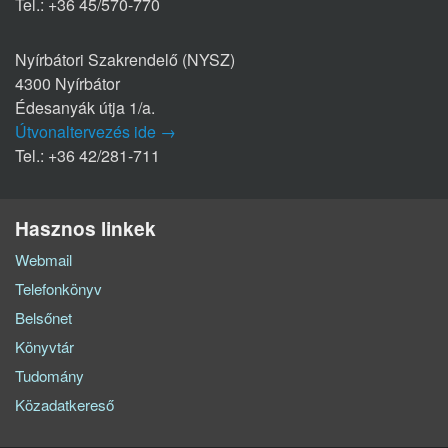
Tel.: +36 45/570-770
Nyírbátori Szakrendelő (NYSZ)
4300 Nyírbátor
Édesanyák útja 1/a.
Útvonaltervezés ide →
Tel.: +36 42/281-711
Hasznos linkek
Webmail
Telefonkönyv
Belsőnet
Könyvtár
Tudomány
Közadatkereső