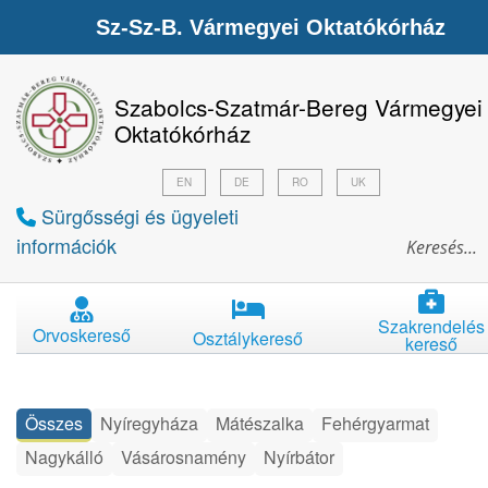
Sz-Sz-B. Vármegyei Oktatókórház
Szabolcs-Szatmár-Bereg Vármegyei
Oktatókórház
EN
DE
RO
UK
Sürgősségi és ügyeleti
információk
Szakrendelés
Orvoskereső
Osztálykereső
kereső
Összes
Nyíregyháza
Mátészalka
Fehérgyarmat
Nagykálló
Vásárosnamény
Nyírbátor