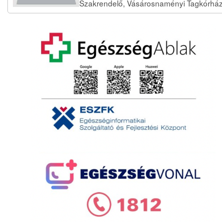
Szakrendelő, Vásárosnaményi Tagkórhá