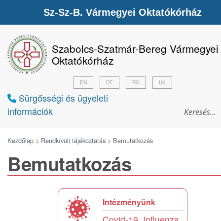
Sz-Sz-B. Vármegyei Oktatókórház
Szabolcs-Szatmár-Bereg Vármegyei
Oktatókórház
EN
DE
RO
UK
Sürgősségi és ügyeleti
információk
Kezdőlap >
Rendkívüli tájékoztatás >
Bemutatkozás
Bemutatkozás
Intézményünk
Covid-19, Influenza