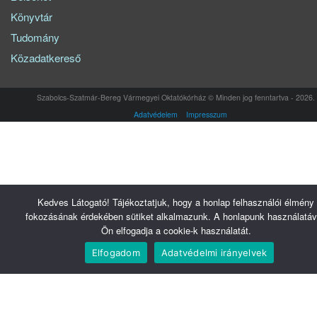
Könyvtár
Tudomány
Közadatkereső
Szabolcs-Szatmár-Bereg Vármegyei Oktatókórház © Minden jog fenntartva - 2026.
Adatvédelem
Impresszum
Kedves Látogató! Tájékoztatjuk, hogy a honlap felhasználói élmény
fokozásának érdekében sütiket alkalmazunk. A honlapunk használatáv
Ön elfogadja a cookie-k használatát.
Elfogadom
Adatvédelmi irányelvek