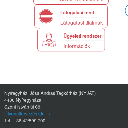
Látogatási rend
Látogatási tilalmak
Ügyeleti rendszer
Információk
Nyíregyházi Jósa András Tagkórház (NYJAT)
4400 Nyíregyháza,
Szent István út 68.
Útvonaltervezés ide →
Tel.: +36 42/599 700