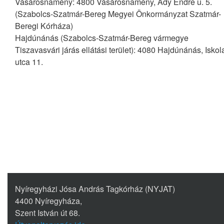
Vásárosnamény: 4800 Vásárosnamény, Ady Endre u. 5.
(Szabolcs-Szatmár-Bereg Megyei Önkormányzat Szatmár-
Beregi Kórháza)
Hajdúnánás (Szabolcs-Szatmár-Bereg vármegye
Tiszavasvári járás ellátási terület): 4080 Hajdúnánás, Iskol
utca 11.
Nyíregyházi Jósa András Tagkórház (NYJAT)
4400 Nyíregyháza,
Szent István út 68.