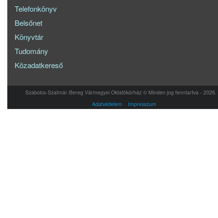
Telefonkönyv
Belsőnet
Könyvtár
Tudomány
Közadatkereső
Szabolcs-Szatmár-Bereg Vármegyei Oktatókórház © Minden jog fenntartva - 2026.
Adatvédelem
Impresszum