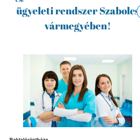
ügyeleti rendszer Szabolcs
vármegyében!
Baktalórántháza