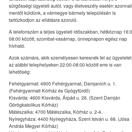
sürgősségi ügyeleti autót, vagy életveszély esetén azonnal
mentőt küldünk, a vármegye bármely településén is
tartózkodjon az ellátásra szoruló.
A telefonszám a teljes ügyeleti időszakban, hétköznap 16:
08:00 között, szombat-vasárnap, ünnepnapon egész nap
hívható.
Azok számára, akik személyesen keresnék fel az ügyeletet
az alábbi telephelyeken 22:00-08:00 között erre is van
lehetőség:
Fehérgyarmat: 4900 Fehérgyarmat, Damjanich u. 1.
(Fehérgyarmati Kórház és Gyógyfürdő)
Kisvárda: 4600 Kisvárda, Árpád u. 26. (Szent Damján
Görögkatolikus Kórház)
Mátészalka: 4700 Mátészalka, Kórház u. 2-4.
Nyíregyháza: 4400 Nyíregyháza, Szent István u. 68. (Jósa
András Megyei Kórház)