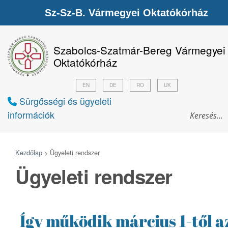
Sz-Sz-B. Vármegyei Oktatókórház
Szabolcs-Szatmár-Bereg Vármegyei
Oktatókórház
EN
DE
RO
UK
Sürgősségi és ügyeleti
információk
Kezdőlap
>
Ügyeleti rendszer
Ügyeleti rendszer
Így működik március 1-től a