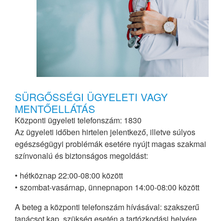
SÜRGŐSSÉGI ÜGYELETI VAGY
MENTŐELLÁTÁS
Központi ügyeleti telefonszám: 1830
Az ügyeleti időben hirtelen jelentkező, illetve súlyos
egészségügyi problémák esetére nyújt magas szakmai
színvonalú és biztonságos megoldást:
• hétköznap 22:00-08:00 között
• szombat-vasárnap, ünnepnapon 14:00-08:00 között
A beteg a központi telefonszám hívásával: szakszerű
tanácsot kap, szükség esetén a tartózkodási helyére