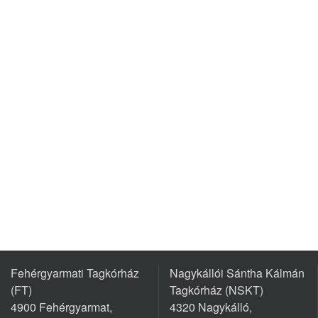
Fehérgyarmati Tagkórház
Nagykállói Sántha Kálmán
(FT)
Tagkórház (NSKT)
4900 Fehérgyarmat,
4320 Nagykálló,