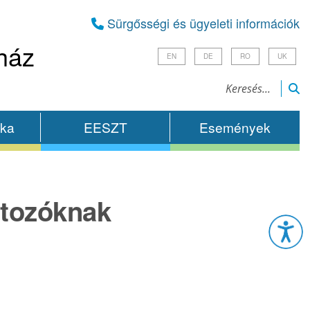
Sürgősségi és ügyeleti információk
ház
EN
DE
RO
UK
ika
EESZT
Események
rtozóknak
Esz