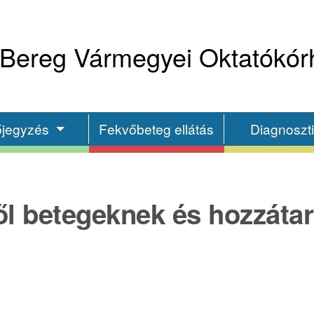
Bereg Vármegyei Oktatókór
őjegyzés
Fekvőbeteg ellátás
Diagnoszt
l betegeknek és hozzáta