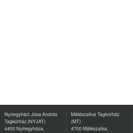
Nyíregyházi Jósa András
Mátészalkai Tagkórház
Tagkórház (NYJAT)
(MT)
4400 Nyíregyháza,
4700 Mátészalka,