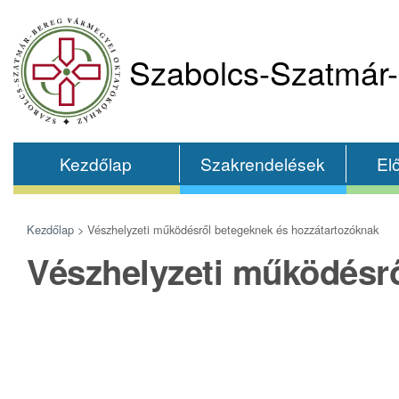
Szabolcs-Szatmár-
Kezdőlap
Szakrendelések
El
Kezdőlap >
Vészhelyzeti működésről betegeknek és hozzátartozóknak
Vészhelyzeti működésrő