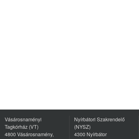
Vásárosnaményi
Nyírbátori Szakrendelő
Tagkórház (VT)
(NYSZ)
4800 Vásárosnamény,
4300 Nyírbátor