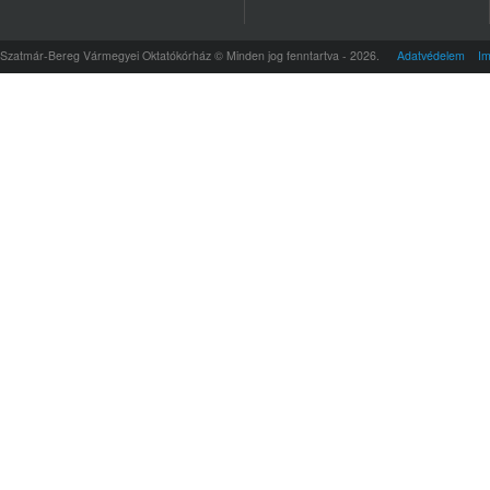
Szatmár-Bereg Vármegyei Oktatókórház © Minden jog fenntartva - 2026.
Adatvédelem
I