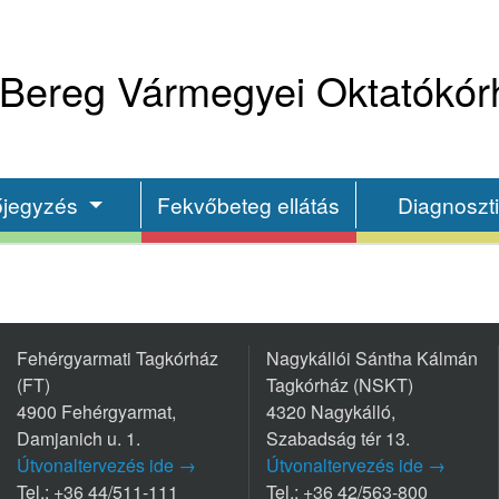
Bereg Vármegyei Oktatókór
őjegyzés
Fekvőbeteg ellátás
Diagnoszt
Fehérgyarmati Tagkórház
Nagykállói Sántha Kálmán
(FT)
Tagkórház (NSKT)
4900 Fehérgyarmat,
4320 Nagykálló,
Damjanich u. 1.
Szabadság tér 13.
Útvonaltervezés ide →
Útvonaltervezés ide →
Tel.: +36 44/511-111
Tel.: +36 42/563-800