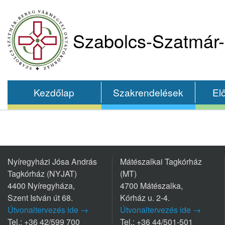
Szabolcs-Szatmár-
Kezdőlap
Szakrendelések
El
Nyíregyházi Jósa András
Mátészalkai Tagkórház
Tagkórház (NYJAT)
(MT)
4400 Nyíregyháza,
4700 Mátészalka,
Szent István út 68.
Kórház u. 2-4.
Útvonaltervezés ide →
Útvonaltervezés ide →
Tel.: +36 42/599 700
Tel.: +36 44/501-501