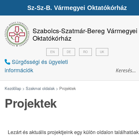
Sz-Sz-B. Vármegyei Oktatókórház
Szabolcs-Szatmár-Bereg Vármegyei
Oktatókórház
EN
DE
RO
UK
Sürgősségi és ügyeleti
információk
Kezdőlap >
Szakmai oldalak >
Projektek
Projektek
Lezárt és aktuális projektjeink egy külön oldalon találhatóak