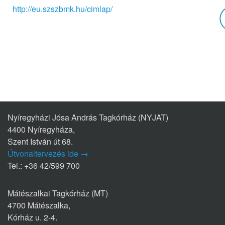
http://eu.szszbmk.hu/cimlap/
Nyíregyházi Jósa András Tagkórház (NYJAT)
4400 Nyíregyháza,
Szent István út 68.
Útvonaltervezés ide →
Tel.: +36 42/599 700
Mátészalkai Tagkórház (MT)
4700 Mátészalka,
Kórház u. 2-4.