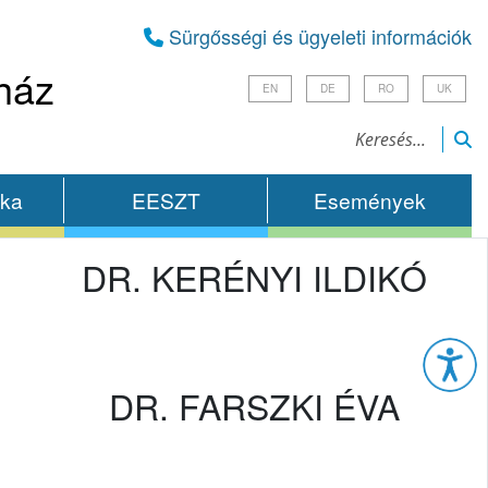
Sürgősségi és ügyeleti információk
ház
EN
DE
RO
UK
ika
EESZT
Események
DR. KERÉNYI ILDIKÓ
Esz
DR. FARSZKI ÉVA