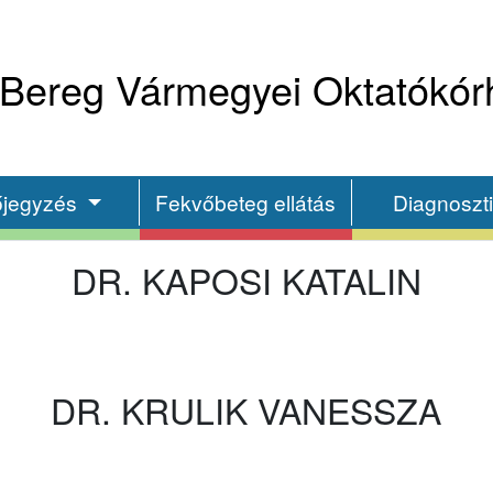
Bereg Vármegyei Oktatókór
őjegyzés
Fekvőbeteg ellátás
Diagnoszt
DR. KAPOSI KATALIN
DR. KRULIK VANESSZA