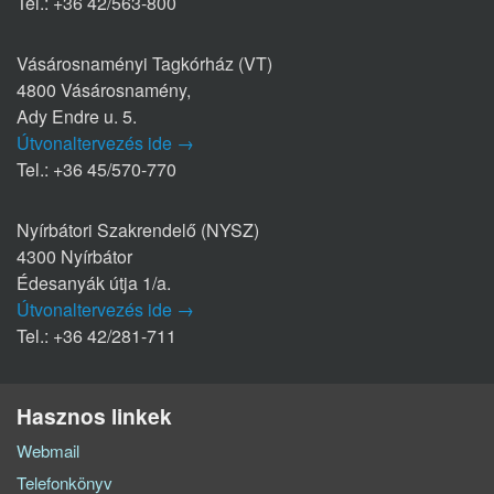
Tel.: +36 42/563-800
Vásárosnaményi Tagkórház (VT)
4800 Vásárosnamény,
Ady Endre u. 5.
Útvonaltervezés ide →
Tel.: +36 45/570-770
Nyírbátori Szakrendelő (NYSZ)
4300 Nyírbátor
Édesanyák útja 1/a.
Útvonaltervezés ide →
Tel.: +36 42/281-711
Hasznos linkek
Webmail
Telefonkönyv