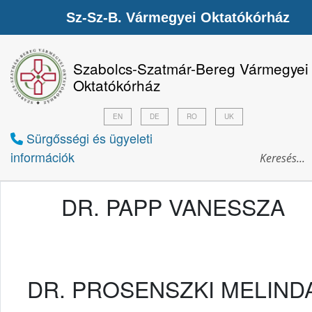
Sz-Sz-B. Vármegyei Oktatókórház
Szabolcs-Szatmár-Bereg Vármegyei
Oktatókórház
EN
DE
RO
UK
Sürgősségi és ügyeleti
információk
DR. PAPP VANESSZA
DR. PROSENSZKI MELIND