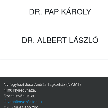
DR. PAP KÁROLY
DR. ALBERT LÁSZLÓ
Nyíregyházi Jósa András Tagkórház (NYJAT)
4400 Nyíregyháza,
Szent István út 68.
Útvonaltervezés ide →
Tel.: +36 42/599 700