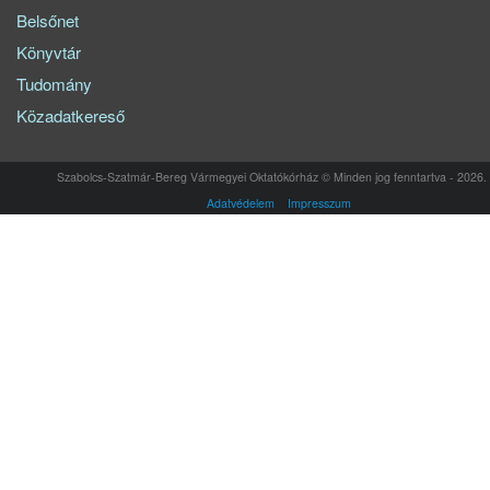
Belsőnet
Könyvtár
Tudomány
Közadatkereső
Szabolcs-Szatmár-Bereg Vármegyei Oktatókórház © Minden jog fenntartva - 2026.
Adatvédelem
Impresszum