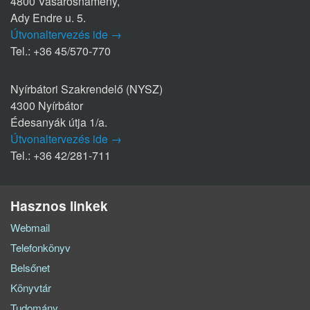
4800 Vásárosnamény,
Ady Endre u. 5.
Útvonaltervezés ide →
Tel.: +36 45/570-770
Nyírbátori Szakrendelő (NYSZ)
4300 Nyírbátor
Édesanyák útja 1/a.
Útvonaltervezés ide →
Tel.: +36 42/281-711
Hasznos linkek
Webmail
Telefonkönyv
Belsőnet
Könyvtár
Tudomány