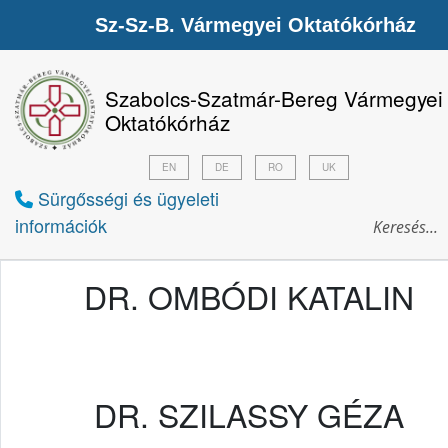
Sz-Sz-B. Vármegyei Oktatókórház
Szabolcs-Szatmár-Bereg Vármegyei
Oktatókórház
EN
DE
RO
UK
Sürgősségi és ügyeleti
információk
DR. OMBÓDI KATALIN
DR. SZILASSY GÉZA