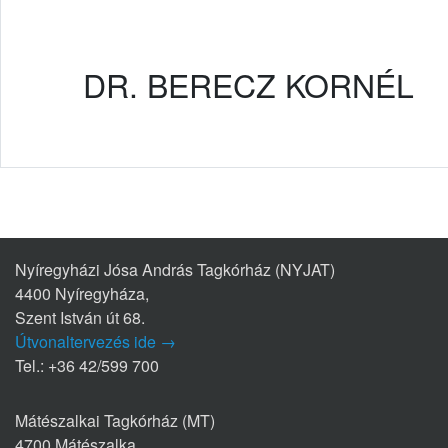
DR. BERECZ KORNÉL
Nyíregyházi Jósa András Tagkórház (NYJAT)
4400 Nyíregyháza,
Szent István út 68.
Útvonaltervezés ide →
Tel.: +36 42/599 700
Mátészalkai Tagkórház (MT)
4700 Mátészalka,