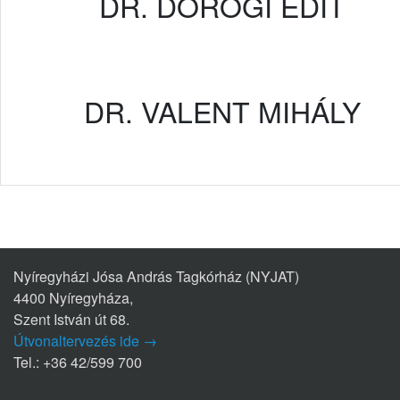
DR. DOROGI EDIT
DR. VALENT MIHÁLY
Nyíregyházi Jósa András Tagkórház (NYJAT)
4400 Nyíregyháza,
Szent István út 68.
Útvonaltervezés ide →
Tel.: +36 42/599 700