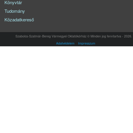
Könyvtár
Tudomány
Közadatkereső
Szabolcs-Szatmár-Bereg Vármegyei Oktatókórház © Minden jog fenntartva - 2026.
Adatvédelem
Impresszum