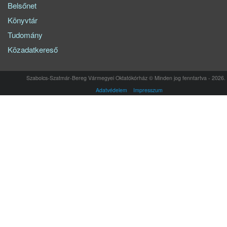
Belsőnet
Könyvtár
Tudomány
Közadatkereső
Szabolcs-Szatmár-Bereg Vármegyei Oktatókórház © Minden jog fenntartva - 2026.
Adatvédelem
Impresszum