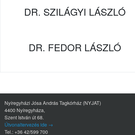
DR. SZILÁGYI LÁSZLÓ
DR. FEDOR LÁSZLÓ
Nyíregyházi Jósa András Tagkórház (NYJAT)
4400 Nyíregyháza,
Szent István út 68.
Útvonaltervezés ide →
Tel.: +36 42/599 700