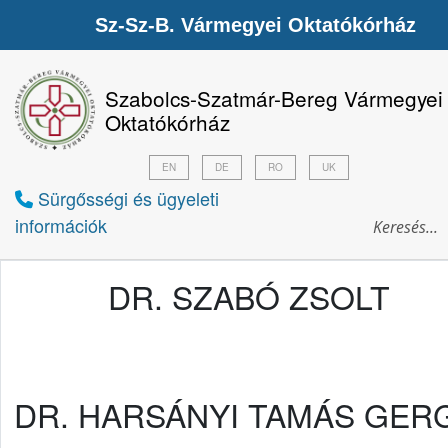
Sz-Sz-B. Vármegyei Oktatókórház
Szabolcs-Szatmár-Bereg Vármegyei
Oktatókórház
EN
DE
RO
UK
Sürgősségi és ügyeleti
információk
DR. SZABÓ ZSOLT
DR. HARSÁNYI TAMÁS GER