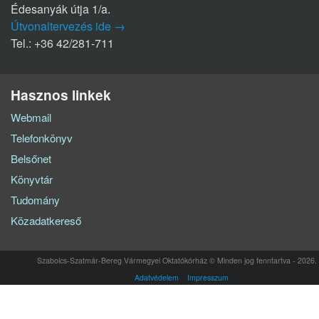
Édesanyák útja 1/a.
Útvonaltervezés ide →
Tel.: +36 42/281-711
Hasznos linkek
Webmail
Telefonkönyv
Belsőnet
Könyvtár
Tudomány
Közadatkereső
Szabolcs-Szatmár-Bereg Vármegyei Oktatókórház © Minden jog fenntartva - 2026.
Adatvédelem
Impresszum