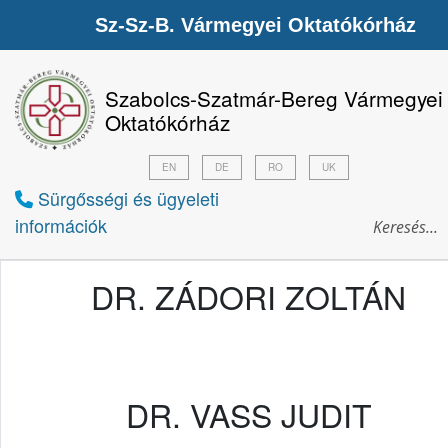
Sz-Sz-B. Vármegyei Oktatókórház
Szabolcs-Szatmár-Bereg Vármegyei
Oktatókórház
EN
DE
RO
UK
Sürgősségi és ügyeleti
információk
DR. ZÁDORI ZOLTÁN
DR. VASS JUDIT