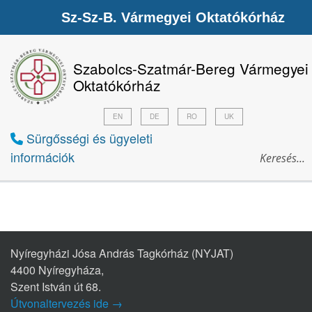
Sz-Sz-B. Vármegyei Oktatókórház
Szabolcs-Szatmár-Bereg Vármegyei
Oktatókórház
EN
DE
RO
UK
Sürgősségi és ügyeleti
információk
Nyíregyházi Jósa András Tagkórház (NYJAT)
4400 Nyíregyháza,
Szent István út 68.
Útvonaltervezés ide →