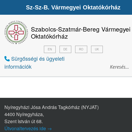
Sz-Sz-B. Vármegyei Oktatókórház
Szabolcs-Szatmár-Bereg Vármegyei
Oktatókórház
EN
DE
RO
UK
Sürgősségi és ügyeleti
információk
Nyíregyházi Jósa András Tagkórház (NYJAT)
4400 Nyíregyháza,
Szent István út 68.
Útvonaltervezés ide →