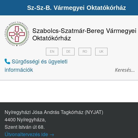
Sz-Sz-B. Vármegyei Oktatókórház
Szabolcs-Szatmár-Bereg Vármegyei
Oktatókórház
EN
DE
RO
UK
Sürgősségi és ügyeleti
információk
Nyíregyházi Jósa András Tagkórház (NYJAT)
4400 Nyíregyháza,
Szent István út 68.
Útvonaltervezés ide →