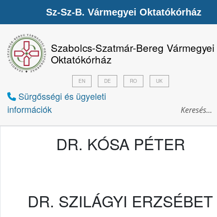
Sz-Sz-B. Vármegyei Oktatókórház
Szabolcs-Szatmár-Bereg Vármegyei
Oktatókórház
EN
DE
RO
UK
Sürgősségi és ügyeleti
információk
DR. KÓSA PÉTER
DR. SZILÁGYI ERZSÉBET