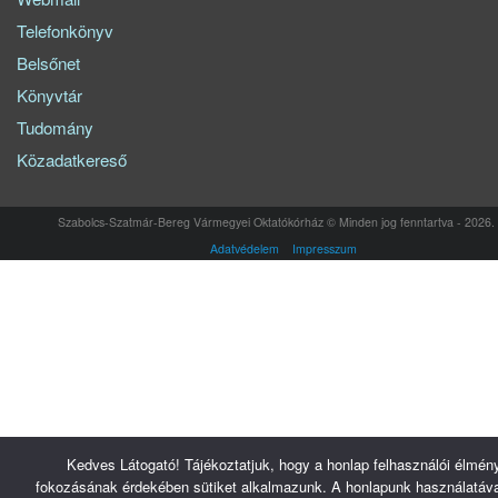
Telefonkönyv
Belsőnet
Könyvtár
Tudomány
Közadatkereső
Szabolcs-Szatmár-Bereg Vármegyei Oktatókórház © Minden jog fenntartva - 2026.
Adatvédelem
Impresszum
Kedves Látogató! Tájékoztatjuk, hogy a honlap felhasználói élmén
fokozásának érdekében sütiket alkalmazunk. A honlapunk használatáva