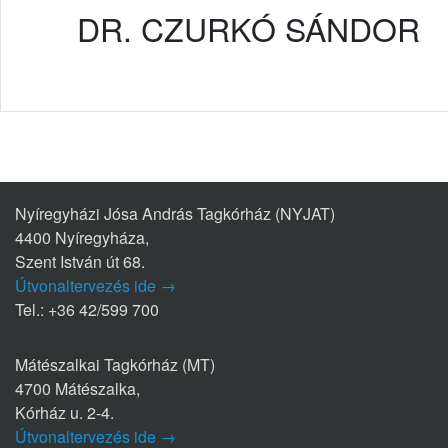
DR. CZURKÓ SÁNDOR
Nyíregyházi Jósa András Tagkórház (NYJAT)
4400 Nyíregyháza,
Szent István út 68.
Útvonaltervezés ide →
Tel.: +36 42/599 700
Mátészalkai Tagkórház (MT)
4700 Mátészalka,
Kórház u. 2-4.
Útvonaltervezés ide →