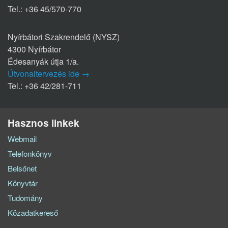
Tel.: +36 45/570-770
Nyírbátori Szakrendelő (NYSZ)
4300 Nyírbátor
Édesanyák útja 1/a.
Útvonaltervezés ide →
Tel.: +36 42/281-711
Hasznos linkek
Webmail
Telefonkönyv
Belsőnet
Könyvtár
Tudomány
Közadatkereső