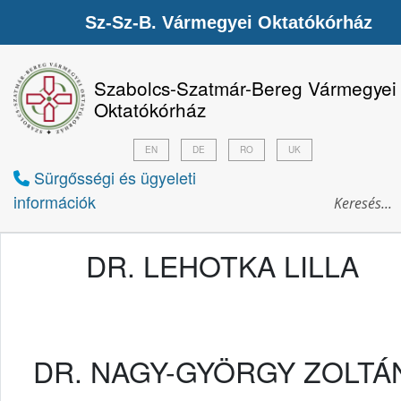
Sz-Sz-B. Vármegyei Oktatókórház
Szabolcs-Szatmár-Bereg Vármegyei
Oktatókórház
EN
DE
RO
UK
Sürgősségi és ügyeleti
információk
DR. LEHOTKA LILLA
DR. NAGY-GYÖRGY ZOLTÁ