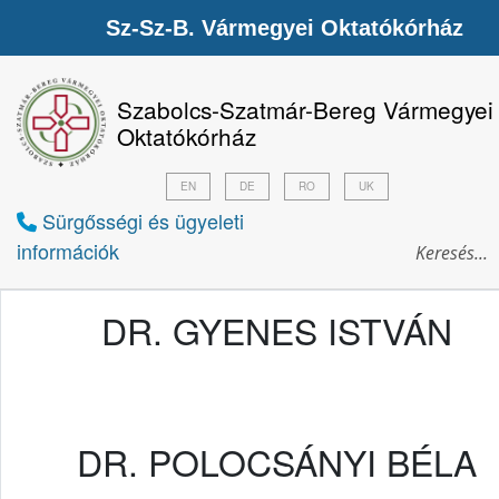
Sz-Sz-B. Vármegyei Oktatókórház
Szabolcs-Szatmár-Bereg Vármegyei
Oktatókórház
EN
DE
RO
UK
Sürgősségi és ügyeleti
információk
DR. GYENES ISTVÁN
DR. POLOCSÁNYI BÉLA