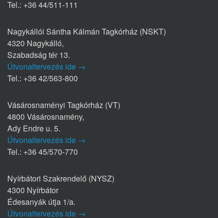
Tel.: +36 44/511-111
Nagykállói Sántha Kálmán Tagkórház (NSKT)
4320 Nagykálló,
Szabadság tér 13.
Útvonaltervezés ide →
Tel.: +36 42/563-800
Vásárosnaményi Tagkórház (VT)
4800 Vásárosnamény,
Ady Endre u. 5.
Útvonaltervezés ide →
Tel.: +36 45/570-770
Nyírbátori Szakrendelő (NYSZ)
4300 Nyírbátor
Édesanyák útja 1/a.
Útvonaltervezés ide →