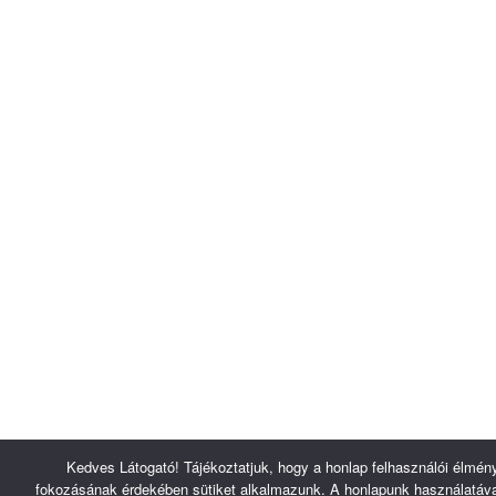
Kedves Látogató! Tájékoztatjuk, hogy a honlap felhasználói élmén
fokozásának érdekében sütiket alkalmazunk. A honlapunk használatáva