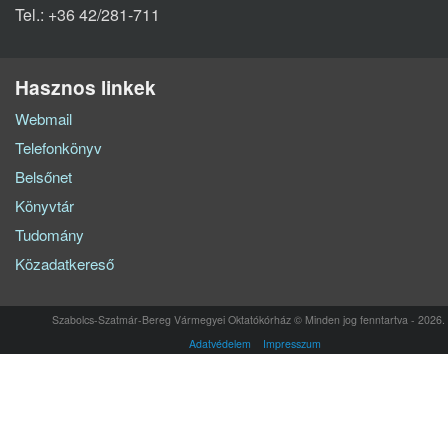
Tel.: +36 42/281-711
Hasznos linkek
Webmail
Telefonkönyv
Belsőnet
Könyvtár
Tudomány
Közadatkereső
Szabolcs-Szatmár-Bereg Vármegyei Oktatókórház © Minden jog fenntartva - 2026.
Adatvédelem
Impresszum