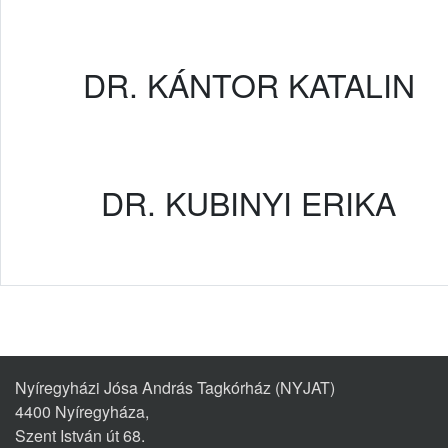
DR. KÁNTOR KATALIN
DR. KUBINYI ERIKA
Nyíregyházi Jósa András Tagkórház (NYJAT)
4400 Nyíregyháza,
Szent István út 68.