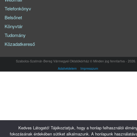
Telefonkönyv
Belsőnet
Könyvtár
Tudomány
Közadatkereső
Szabolcs-Szatmár-Bereg Vármegyei Oktatókórház © Minden jog fenntartva - 2026.
Adatvédelem
Impresszum
Kedves Látogató! Tájékoztatjuk, hogy a honlap felhasználói élmén
fokozásának érdekében sütiket alkalmazunk. A honlapunk használatáva