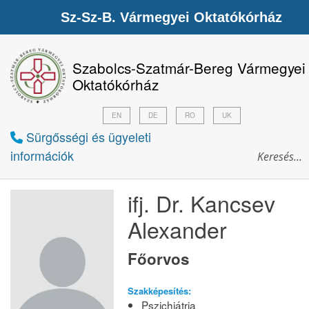
Sz-Sz-B. Vármegyei Oktatókórház
Szabolcs-Szatmár-Bereg Vármegyei
Oktatókórház
EN
DE
RO
UK
Sürgősségi és ügyeleti
információk
ifj. Dr. Kancsev
Alexander
Főorvos
Szakképesítés:
Pszichiátria