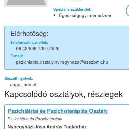
Speciális szakterület:
Egészségügyi menedzser
Elérhetőség:
Telefonszám, mellék:
06 42/599-700 / 2525
E-mail:
pszichiatria.osztaly.nyiregyhaza@szszbmk.hu
Beszélt nyelvek:
angol; német
Kapcsolódó osztályok, részlegek
Pszichiátriai és Pszichoterápiás Osztály
Pszichiátria és Pszichoterápia
Nyíregyházi Jósa András Tagkórház