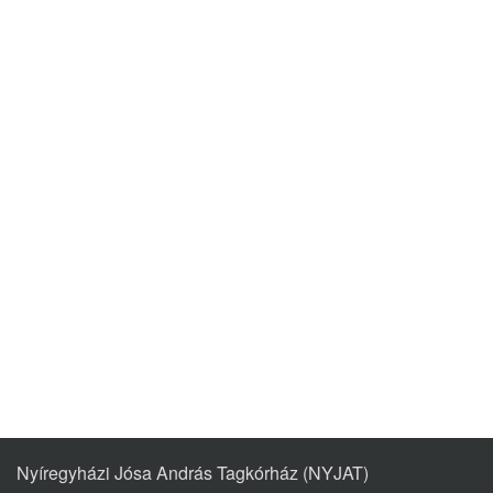
Nyíregyházi Jósa András Tagkórház (NYJAT)