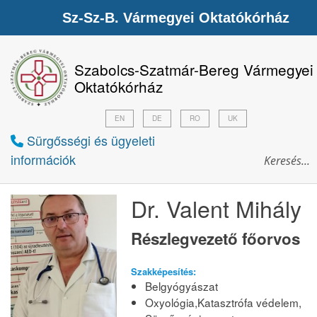
Sz-Sz-B. Vármegyei Oktatókórház
Szabolcs-Szatmár-Bereg Vármegyei
Oktatókórház
EN
DE
RO
UK
Sürgősségi és ügyeleti
információk
Dr. Valent Mihály
Részlegvezető főorvos
Szakképesítés:
Belgyógyászat
Oxyológia,Katasztrófa védelem,