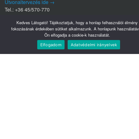
Útvonaltervezés ide →
Tel.: +36 45/570-770
Kedves Látogató! Tájékoztatjuk, hogy a honlap felhasználói élmény
Nyírbátori Szakrendelő (NYSZ)
fokozásának érdekében sütiket alkalmazunk. A honlapunk használatáv
4300 Nyírbátor
Ön elfogadja a cookie-k használatát.
Édesanyák útja 1/a.
Elfogadom
Adatvédelmi irányelvek
Útvonaltervezés ide →
Tel.: +36 42/281-711
Hasznos linkek
Webmail
Telefonkönyv
Belsőnet
Könyvtár
Tudomány
Közadatkereső