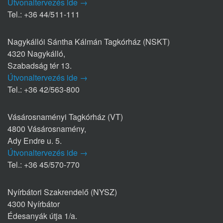
Útvonaltervezés ide →
Tel.: +36 44/511-111
Nagykállói Sántha Kálmán Tagkórház (NSKT)
4320 Nagykálló,
Szabadság tér 13.
Útvonaltervezés ide →
Tel.: +36 42/563-800
Vásárosnaményi Tagkórház (VT)
4800 Vásárosnamény,
Ady Endre u. 5.
Útvonaltervezés ide →
Tel.: +36 45/570-770
Nyírbátori Szakrendelő (NYSZ)
4300 Nyírbátor
Édesanyák útja 1/a.