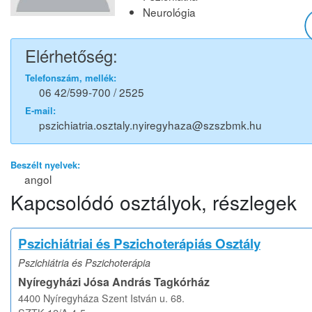
Neurológia
Elérhetőség:
Telefonszám, mellék:
06 42/599-700 / 2525
E-mail:
pszichiatria.osztaly.nyiregyhaza@szszbmk.hu
Beszélt nyelvek:
angol
Kapcsolódó osztályok, részlegek
Pszichiátriai és Pszichoterápiás Osztály
Pszichiátria és Pszichoterápia
Nyíregyházi Jósa András Tagkórház
4400 Nyíregyháza Szent István u. 68.