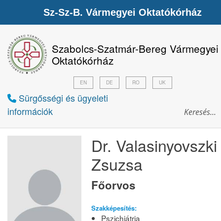
Sz-Sz-B. Vármegyei Oktatókórház
Szabolcs-Szatmár-Bereg Vármegyei
Oktatókórház
EN
DE
RO
UK
Sürgősségi és ügyeleti
információk
Dr. Valasinyovszki
Zsuzsa
Főorvos
Szakképesítés:
Pszichiátria