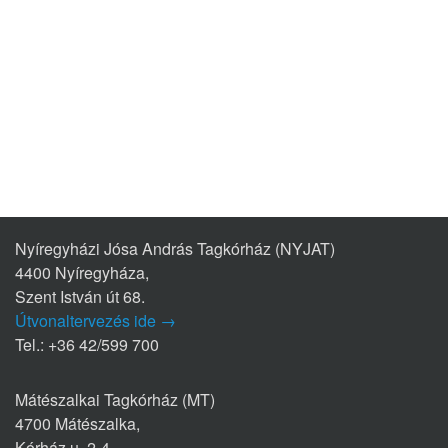
Nyíregyházi Jósa András Tagkórház (NYJAT)
4400 Nyíregyháza,
Szent István út 68.
Útvonaltervezés ide →
Tel.: +36 42/599 700
Mátészalkai Tagkórház (MT)
4700 Mátészalka,
Kórház u. 2-4.