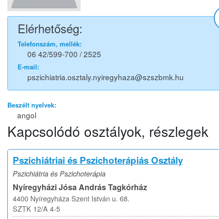
Elérhetőség:
Telefonszám, mellék:
06 42/599-700 / 2525
E-mail:
pszichiatria.osztaly.nyiregyhaza@szszbmk.hu
Beszélt nyelvek:
angol
Kapcsolódó osztályok, részlegek
Pszichiátriai és Pszichoterápiás Osztály
Pszichiátria és Pszichoterápia
Nyíregyházi Jósa András Tagkórház
4400 Nyíregyháza Szent István u. 68.
SZTK 12/A 4-5