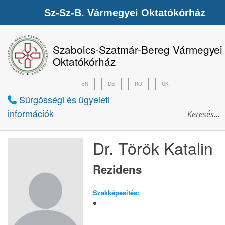
Sz-Sz-B. Vármegyei Oktatókórház
Szabolcs-Szatmár-Bereg Vármegyei
Oktatókórház
EN
DE
RO
UK
Sürgősségi és ügyeleti
információk
Dr. Török Katalin
Rezidens
Szakképesítés:
-