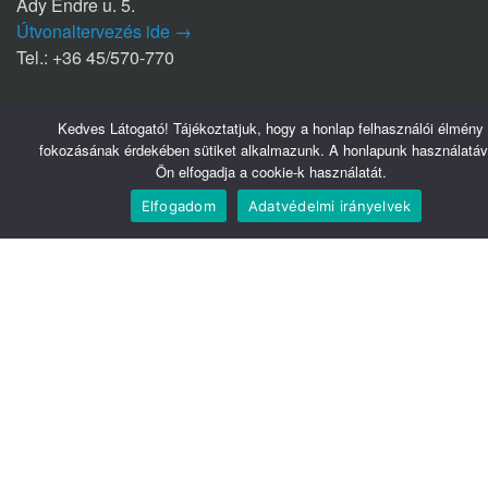
Ady Endre u. 5.
Útvonaltervezés ide →
Tel.: +36 45/570-770
Nyírbátori Szakrendelő (NYSZ)
Kedves Látogató! Tájékoztatjuk, hogy a honlap felhasználói élmény
4300 Nyírbátor
fokozásának érdekében sütiket alkalmazunk. A honlapunk használatáv
Édesanyák útja 1/a.
Ön elfogadja a cookie-k használatát.
Útvonaltervezés ide →
Elfogadom
Adatvédelmi irányelvek
Tel.: +36 42/281-711
Hasznos linkek
Webmail
Telefonkönyv
Belsőnet
Könyvtár
Tudomány