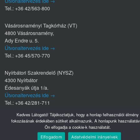
Útvonaltervezés ide →
Tel.: +36 42/563-800
Vásárosnaményi Tagkórház (VT)
4800 Vásárosnamény,
Ady Endre u. 5.
Útvonaltervezés ide →
Tel.: +36 45/570-770
Nyírbátori Szakrendelő (NYSZ)
4300 Nyírbátor
Édesanyák útja 1/a.
Útvonaltervezés ide →
Tel.: +36 42/281-711
Kedves Látogató! Tájékoztatjuk, hogy a honlap felhasználói élmény
fokozásának érdekében sütiket alkalmazunk. A honlapunk használatáv
Hasznos linkek
Ön elfogadja a cookie-k használatát.
Webmail
Elfogadom
Adatvédelmi irányelvek