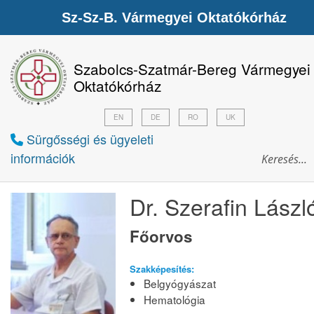
Sz-Sz-B. Vármegyei Oktatókórház
Szabolcs-Szatmár-Bereg Vármegyei
Oktatókórház
EN
DE
RO
UK
Sürgősségi és ügyeleti
információk
Dr. Szerafin Lászl
Főorvos
Szakképesítés:
Belgyógyászat
Hematológia