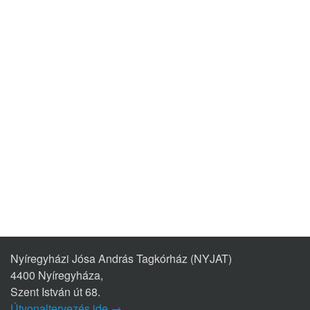
Nyíregyházi Jósa András Tagkórház (NYJAT)
4400 Nyíregyháza,
Szent István út 68.
Útvonaltervezés ide →