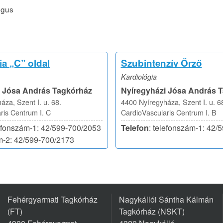
ógus
ia „C” oldal
Szubintenzív Őrző
Kardiológia
i Jósa András Tagkórház
Nyíregyházi Jósa András 
áza, Szent I. u. 68.
4400 Nyíregyháza, Szent I. u. 6
ris Centrum I. C
CardioVascularis Centrum I. B
lefonszám-1: 42/599-700/2053
Telefon
: telefonszám-1: 42/
m-2: 42/599-700/2173
Fehérgyarmati Tagkórház
Nagykállói Sántha Kálmán
(FT)
Tagkórház (NSKT)