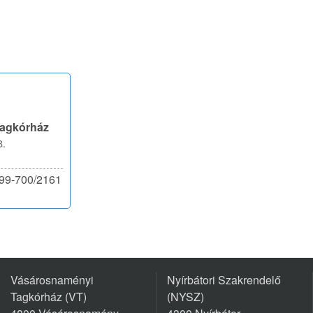
Tagkórház
8.
599-700/2161
Vásárosnaményi
Nyírbátori Szakrendelő
Tagkórház (VT)
(NYSZ)