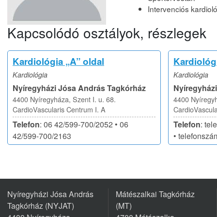
Intervenciós kardiol
Kapcsolódó osztályok, részlegek
Kardiológia „A” oldal
Kardiológ
Kardiológia
Kardiológia
Nyíregyházi Jósa András Tagkórház
Nyíregyház
4400 Nyíregyháza, Szent I. u. 68.
4400 Nyíregyh
CardioVascularis Centrum I. A
CardioVascula
Telefon
: 06 42/599-700/2052 • 06
Telefon
: te
42/599-700/2163
• telefonszá
Nyíregyházi Jósa András
Mátészalkai Tagkórház
Tagkórház (NYJAT)
(MT)