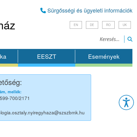
Sürgősségi és ügyeleti információk
ház
EN
DE
RO
UK
ika
EESZT
Események
etőség:
Esz
ám, mellék:
599-700/2171
ologia.osztaly.nyiregyhaza@szszbmk.hu