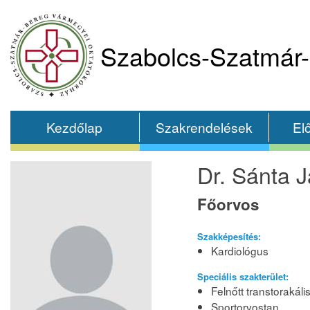
Szabolcs-Szatmár-
Kezdőlap
Szakrendelések
El
Dr. Sánta 
Főorvos
Szakképesítés:
Kardiológus
Speciális szakterület:
Felnőtt transtorakál
Sportorvostan