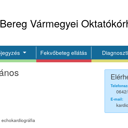
Bereg Vármegyei Oktatókór
őjegyzés
Fekvőbeteg ellátás
Diagnoszt
János
Elérh
Telefonsz
0642/
E-mail:
kardi
is echokardiográfia