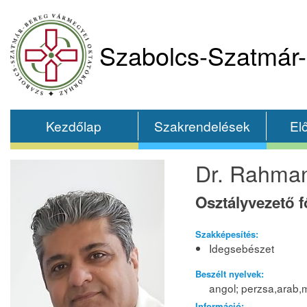
Szabolcs-Szatmár-
Kezdőlap
Szakrendelések
El
Dr. Rahma
Osztályvezető 
Szakképesítés:
Idegsebészet
Beszélt nyelvek:
angol; perzsa,arab,
Információ: