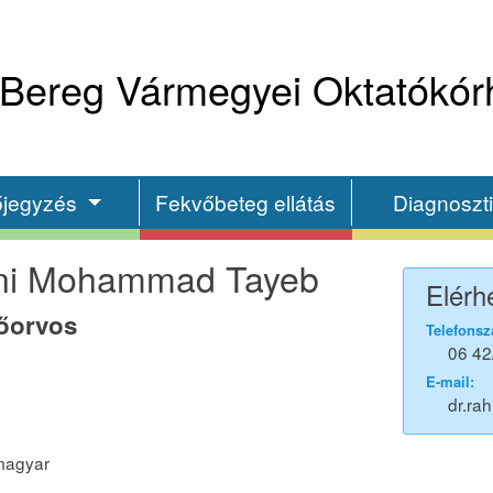
Bereg Vármegyei Oktatókór
őjegyzés
Fekvőbeteg ellátás
Diagnoszt
ni Mohammad Tayeb
Elérh
főorvos
Telefonsz
06 42
E-mail:
dr.r
magyar