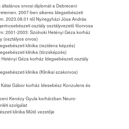
általános orvosi diplomát a Debreceni
etemen. 2007-ben sikeres Idegsebészeti
m. 2023.08.01-től Nyíregyházi Jósa András
gerincsebészeti osztály osztályvezető főorvosa
m: 2001-2003: Szolnoki Hetényi Géza korház
y (osztályos orvos)
gsebészeti klinika (rezidens képzés)
gsebészeti klinika (törzsképzés)
 Hetényi Géza korház Idegsebészeti osztály
sebészeti klinika (Klinikai szakorvos)
 Kátai Gábor korház Idesebész Konzulens és
ceni Kenézy Gyula korhárzban Neuro-
léti szolgálat
szeti klinika Műtő vezetője