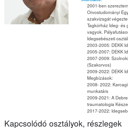
2001-ben szereztem 
Orvostudományi Egy
szakvizsgát végezte
Tagkórház Ideg- és 
vagyok. Pályafutáso
Idegsebészeti osztál
2003-2005: DEKK Ide
2005-2007: DEKK Ide
2007-2009: Szolnoki
(Szakorvos)
2009-2022: DEKK Ideg
Megbízások:
2008- 2022: Karcagi
munkatárs
2009-2021: A Debre
traumatologia Készen
2017-2022: Idegsebé
Kapcsolódó osztályok, részlegek