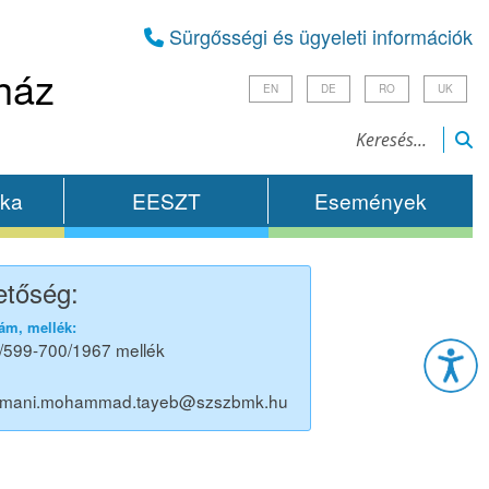
Sürgősségi és ügyeleti információk
ház
EN
DE
RO
UK
ika
EESZT
Események
etőség:
Esz
ám, mellék:
/599-700/1967 mellék
ahmani.mohammad.tayeb@szszbmk.hu