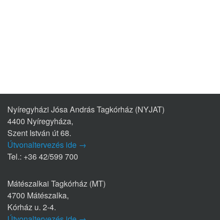
Nyíregyházi Jósa András Tagkórház (NYJAT)
4400 Nyíregyháza,
Szent István út 68.
Útvonaltervezés ide →
Tel.: +36 42/599 700
Mátészalkai Tagkórház (MT)
4700 Mátészalka,
Kórház u. 2-4.
Útvonaltervezés ide →