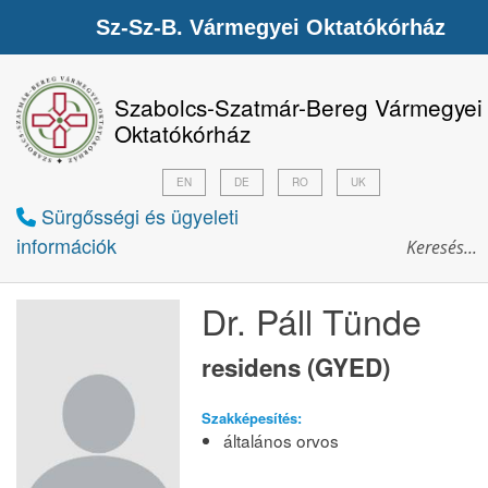
Sz-Sz-B. Vármegyei Oktatókórház
Szabolcs-Szatmár-Bereg Vármegyei
Oktatókórház
EN
DE
RO
UK
Sürgősségi és ügyeleti
információk
Dr. Páll Tünde
residens (GYED)
Szakképesítés:
általános orvos