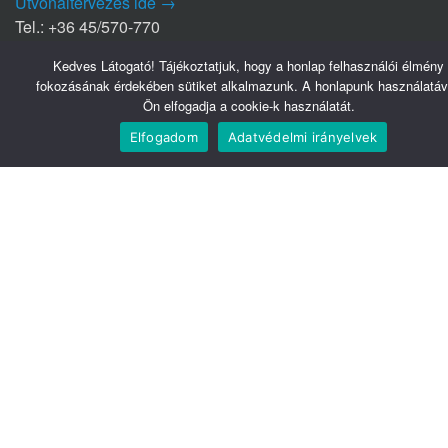
Útvonaltervezés ide →
Tel.: +36 45/570-770
Kedves Látogató! Tájékoztatjuk, hogy a honlap felhasználói élmény
Nyírbátori Szakrendelő (NYSZ)
fokozásának érdekében sütiket alkalmazunk. A honlapunk használatáv
4300 Nyírbátor
Ön elfogadja a cookie-k használatát.
Édesanyák útja 1/a.
Elfogadom
Adatvédelmi irányelvek
Útvonaltervezés ide →
Tel.: +36 42/281-711
Hasznos linkek
Webmail
Telefonkönyv
Belsőnet
Könyvtár
Tudomány
Közadatkereső