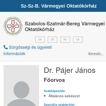
Sz-Sz-B. Vármegyei Oktatókórház
Szabolcs-Szatmár-Bereg Vármegyei
Oktatókórház
EN
DE
RO
UK
Sürgősségi és ügyeleti
információk
Dr. Pájer János
Főorvos
Szakképesítés:
Általános sebészet
Speciális szakterület: