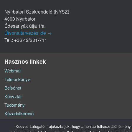
Nyírbátori Szakrendelő (NYSZ)
4300 Nyírbátor
Édesanyák útja 1/a.
Útvonaltervezés ide →
Tel.: +36 42/281-711
Hasznos linkek
Webmail
Telefonkönyv
Belsőnet
Könyvtár
Tudomány
Közadatkereső
Kedves Látogató! Tájékoztatjuk, hogy a honlap felhasználói élmény
Szabolcs-Szatmár-Bereg Vármegyei Oktatókórház © Minden jog fenntartva - 2026.