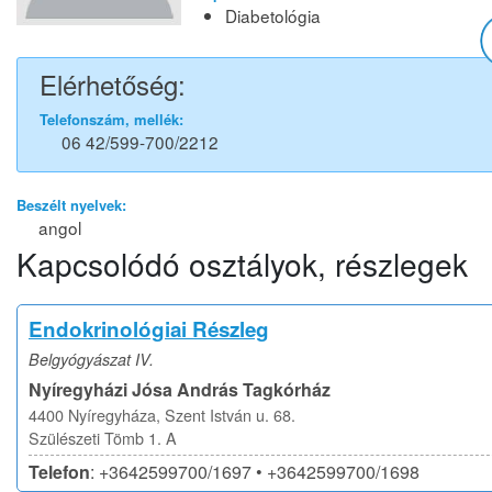
Diabetológia
Elérhetőség:
Telefonszám, mellék:
06 42/599-700/2212
Beszélt nyelvek:
angol
Kapcsolódó osztályok, részlegek
Endokrinológiai Részleg
Belgyógyászat IV.
Nyíregyházi Jósa András Tagkórház
4400 Nyíregyháza, Szent István u. 68.
Szülészeti Tömb 1. A
Telefon
: +3642599700/1697 • +3642599700/1698