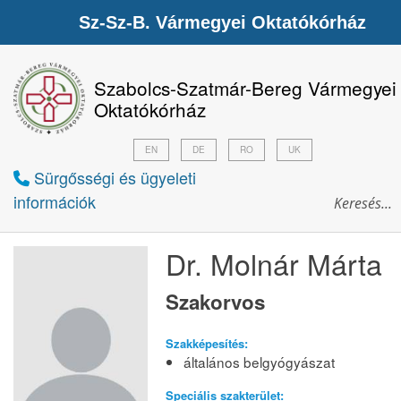
Sz-Sz-B. Vármegyei Oktatókórház
Szabolcs-Szatmár-Bereg Vármegyei
Oktatókórház
EN
DE
RO
UK
Sürgősségi és ügyeleti
információk
Dr. Molnár Márta
Szakorvos
Szakképesítés:
általános belgyógyászat
Speciális szakterület: