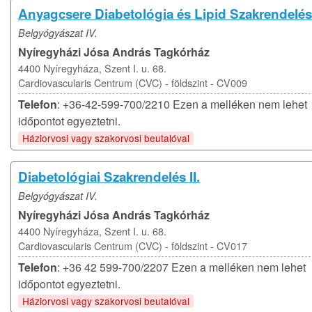
Anyagcsere Diabetológia és Lipid Szakrendelés
Belgyógyászat IV.
Nyíregyházi Jósa András Tagkórház
4400 Nyíregyháza, Szent I. u. 68.
Cardiovascularis Centrum (CVC) - földszint - CV009
Telefon
: +36-42-599-700/2210 Ezen a melléken nem lehet
időpontot egyeztetni.
Háziorvosi vagy szakorvosi beutalóval
Diabetológiai Szakrendelés II.
Belgyógyászat IV.
Nyíregyházi Jósa András Tagkórház
4400 Nyíregyháza, Szent I. u. 68.
Cardiovascularis Centrum (CVC) - földszint - CV017
Telefon
: +36 42 599-700/2207 Ezen a melléken nem lehet
időpontot egyeztetni.
Háziorvosi vagy szakorvosi beutalóval