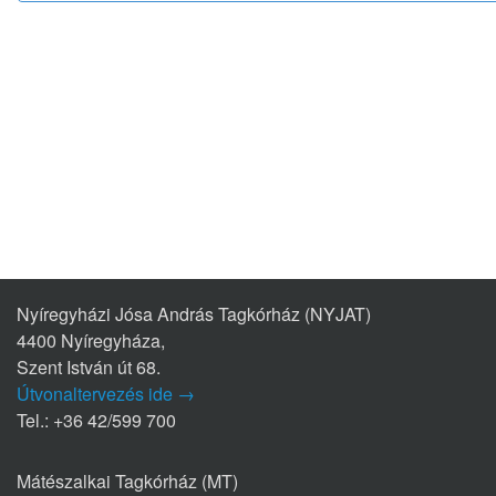
Nyíregyházi Jósa András Tagkórház (NYJAT)
4400 Nyíregyháza,
Szent István út 68.
Útvonaltervezés ide →
Tel.: +36 42/599 700
Mátészalkai Tagkórház (MT)