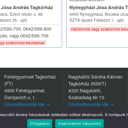
i Jósa András Tagkórház
Nyíregyházi Jósa András 
áza, Szent István u. 68.
4400 Nyíregyháza, Bocskai utca
dszint 25. -ajtó
SZTK épület Földszint 1. -ajtó
42/599-700, 0642/599-800
Háziorvosi vagy szakorvosi beu
zés, vagy 0642/599-706
agy szakorvosi beutalóval
Fehérgyarmati Tagkórház
Nagykállói Sántha Kálmán
(FT)
Tagkórház (NSKT)
4900 Fehérgyarmat,
4320 Nagykálló,
Damjanich u. 1.
Szabadság tér 13.
Útvonaltervezés ide →
Útvonaltervezés ide →
Tel.: +36 44/511-111
Tel.: +36 42/563-800
lhasználói élmény fokozásának érdekében sütiket alkalmazunk. A honlapunk ha
Elfogadom
Adatvédelmi irányelvek
Szatmár-Bereg Vármegyei Oktatókórház © Minden jog fenntartva - 2026.
Adatvédelem
I