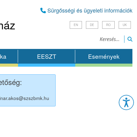
Sürgősségi és ügyeleti információk
ház
EN
DE
RO
UK
ika
EESZT
Események
etőség:
Esz
lnar.akos@szszbmk.hu