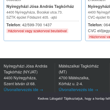
Nyíregyházi Jósa András Tagkórház
Nyíregyház
4400 Nyíregyháza, Bocskai utca.73.
4400 Nyíregyh
SZTK épület Földszint 405. -ajtó
CVC-épület föl
Telefon
: 42/599-700 1437
Telefon
: 06
CVC előjegy
Háziorvosi vagy szakorvosi beutalóval
Háziorvosi v
Nyíregyházi Jósa András
Mátészalkai Tagkórház
Tagkórház (NYJAT)
(MT)
4400 Nyíregyháza,
4700 Mátészalka,
Szent István út 68.
Kórház u. 2-4.
Útvonaltervezés ide →
Útvonaltervezés ide →
Tel.: +36 42/599 700
Tel.: +36 44/501-501
Kedves Látogató! Tájékoztatjuk, hogy a honlap fe
Szabolcs-