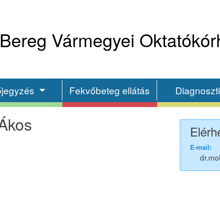
Bereg Vármegyei Oktatókór
őjegyzés
Fekvőbeteg ellátás
Diagnoszt
 Ákos
Elérh
E-mail:
dr.mo