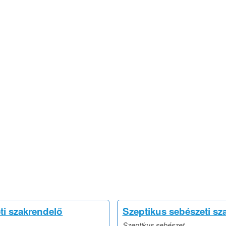
ti szakrendelő
Szeptikus sebészeti sz
Szeptikus sebészet