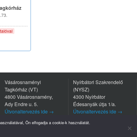
Tagkórház
.73.
talóval
Vásárosnaményi
Nyírbátori Szakrendelő
Tagkórház (VT)
(NYSZ)
4800 Vásárosnamény,
4300 Nyírbátor
Ady Endre u. 5.
Édesanyák útja 1/a.
Útvonaltervezés ide →
Útvonaltervezés ide →
Tel.: +36 45/570-770
Tel.: +36 42/281-711
sználatával, Ön elfogadja a cookie-k használatát.
mpresszum