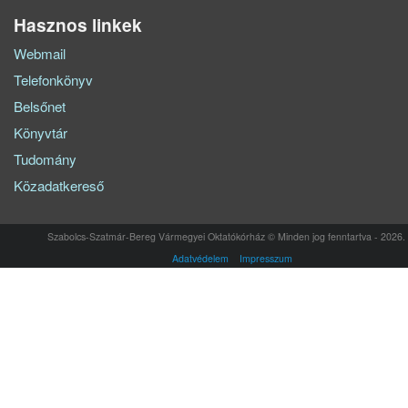
Hasznos linkek
Webmail
Telefonkönyv
Belsőnet
Könyvtár
Tudomány
Közadatkereső
Szabolcs-Szatmár-Bereg Vármegyei Oktatókórház © Minden jog fenntartva - 2026.
Adatvédelem
Impresszum