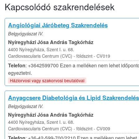
Kapcsolódó szakrendelések
Angiológiai Járóbeteg Szakrendelés
Belgyógyászat IV.
Nyíregyházi Jósa András Tagkórház
4400 Nyíregyháza, Szent I. u. 68.
Cardiovascularis Centrum (CVC) - földszint - CV019
Telefon
: +3642599700 Ezen a melléken nem lehet időpont
egyeztetni.
Háziorvosi vagy szakorvosi beutalóval
Anyagcsere Diabetológia és Lipid Szakrendelés
Belgyógyászat IV.
Nyíregyházi Jósa András Tagkórház
4400 Nyíregyháza, Szent I. u. 68.
Cardiovascularis Centrum (CVC) - földszint - CV009
Telefon
: +36-42-599-700/2210 Ezen a melléken nem lehet