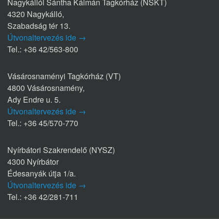
Nagykállói Sántha Kálmán Tagkórház (NSKT)
4320 Nagykálló,
Szabadság tér 13.
Útvonaltervezés ide →
Tel.: +36 42/563-800
Vásárosnaményi Tagkórház (VT)
4800 Vásárosnamény,
Ady Endre u. 5.
Útvonaltervezés ide →
Tel.: +36 45/570-770
Nyírbátori Szakrendelő (NYSZ)
4300 Nyírbátor
Édesanyák útja 1/a.
Útvonaltervezés ide →
Tel.: +36 42/281-711