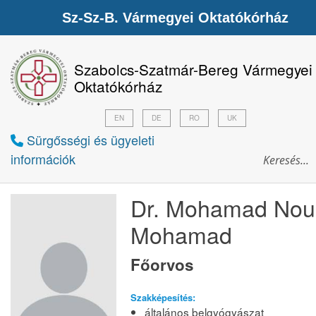
Sz-Sz-B. Vármegyei Oktatókórház
Szabolcs-Szatmár-Bereg Vármegyei
Oktatókórház
EN
DE
RO
UK
Sürgősségi és ügyeleti
információk
Dr. Mohamad Nou
Mohamad
Főorvos
Szakképesítés:
általános belgyógyászat