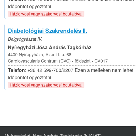
időpontot egyeztetni.
Háziorvosi vagy szakorvosi beutalóval
Diabetológiai Szakrendelés II.
Belgyógyászat IV.
Nyíregyházi Jósa András Tagkórház
4400 Nyíregyháza, Szent I. u. 68.
Cardiovascularis Centrum (CVC) - földszint - CV017
Telefon
: +36 42 599-700/2207 Ezen a melléken nem lehet
időpontot egyeztetni.
Háziorvosi vagy szakorvosi beutalóval
Nyíregyházi Jósa András Tagkórház (NYJAT)