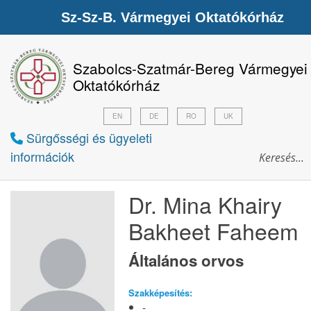
Sz-Sz-B. Vármegyei Oktatókórház
Szabolcs-Szatmár-Bereg Vármegyei
Oktatókórház
EN
DE
RO
UK
Sürgősségi és ügyeleti
információk
Dr. Mina Khairy
Bakheet Faheem
Általános orvos
Szakképesítés:
-