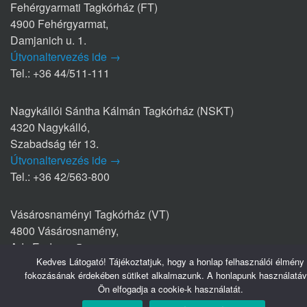
Fehérgyarmati Tagkórház (FT)
4900 Fehérgyarmat,
Damjanich u. 1.
Útvonaltervezés ide →
Tel.: +36 44/511-111
Nagykállói Sántha Kálmán Tagkórház (NSKT)
4320 Nagykálló,
Szabadság tér 13.
Útvonaltervezés ide →
Tel.: +36 42/563-800
Vásárosnaményi Tagkórház (VT)
4800 Vásárosnamény,
Ady Endre u. 5.
Kedves Látogató! Tájékoztatjuk, hogy a honlap felhasználói élmény
Útvonaltervezés ide →
fokozásának érdekében sütiket alkalmazunk. A honlapunk használatáv
Tel.: +36 45/570-770
Ön elfogadja a cookie-k használatát.