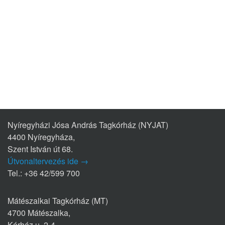
Nyíregyházi Jósa András Tagkórház (NYJAT)
4400 Nyíregyháza,
Szent István út 68.
Útvonaltervezés ide →
Tel.: +36 42/599 700
Mátészalkai Tagkórház (MT)
4700 Mátészalka,
Kórház u. 2-4.