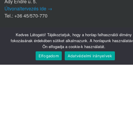
Ady Endre u. 5.
Útvonaltervezés ide →
Tel.: +36 45/570-770
Nyírbátori Szakrendelő (NYSZ)
Kedves Látogató! Tájékoztatjuk, hogy a honlap felhasználói élmény
4300 Nyírbátor
fokozásának érdekében sütiket alkalmazunk. A honlapunk használatáv
Édesanyák útja 1/a.
Ön elfogadja a cookie-k használatát.
Útvonaltervezés ide →
Elfogadom
Adatvédelmi irányelvek
Tel.: +36 42/281-711
Hasznos linkek
Webmail
Telefonkönyv
Belsőnet
Könyvtár
Tudomány