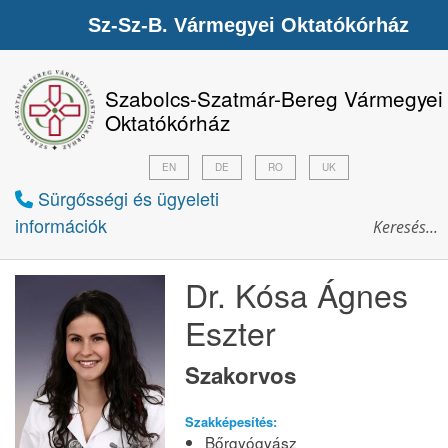
Sz-Sz-B. Vármegyei Oktatókórház
Szabolcs-Szatmár-Bereg Vármegyei
Oktatókórház
EN
DE
RO
UK
Sürgősségi és ügyeleti
információk
Dr. Kósa Ágnes
Eszter
Szakorvos
Szakképesítés:
Bőrgyógyász