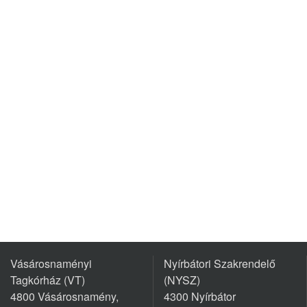
Vásárosnaményi
Nyírbátori Szakrendelő
Tagkórház (VT)
(NYSZ)
4800 Vásárosnamény,
4300 Nyírbátor