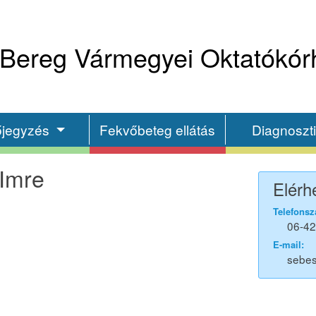
Bereg Vármegyei Oktatókór
őjegyzés
Fekvőbeteg ellátás
Diagnoszt
 Imre
Elérh
Telefonsz
06-42
E-mail:
sebes