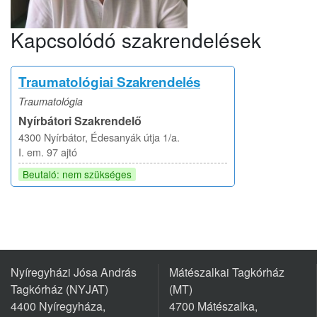
Kapcsolódó szakrendelések
Traumatológiai Szakrendelés
Traumatológia
Nyírbátori Szakrendelő
4300 Nyírbátor, Édesanyák útja 1/a.
I. em. 97 ajtó
Beutaló: nem szükséges
Nyíregyházi Jósa András
Mátészalkai Tagkórház
Tagkórház (NYJAT)
(MT)
4400 Nyíregyháza,
4700 Mátészalka,