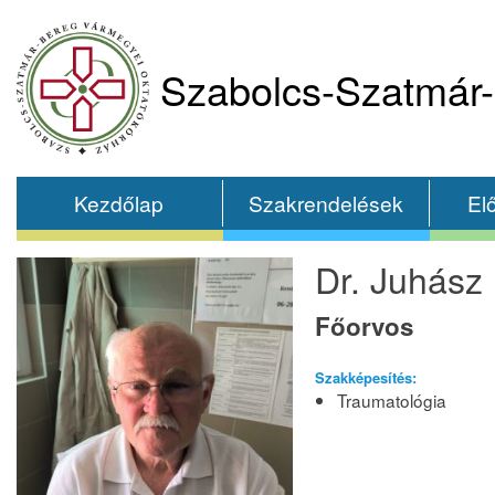
Szabolcs-Szatmár-
Kezdőlap
Szakrendelések
El
Dr. Juhász
Főorvos
Szakképesítés:
Traumatológia