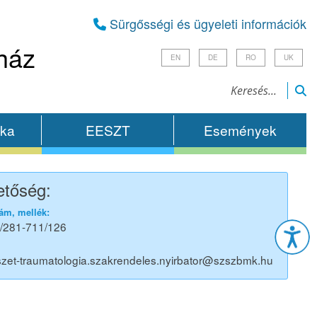
Sürgősségi és ügyeleti információk
ház
EN
DE
RO
UK
ika
EESZT
Események
etőség:
Esz
ám, mellék:
/281-711/126
zet-traumatologia.szakrendeles.nyirbator@szszbmk.hu