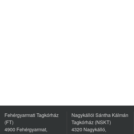
Fehérgyarmati Tagkórház
Nagykállói Sántha Kálmán
(FT)
Tagkórház (NSKT)
4900 Fehérgyarmat,
4320 Nagykálló,