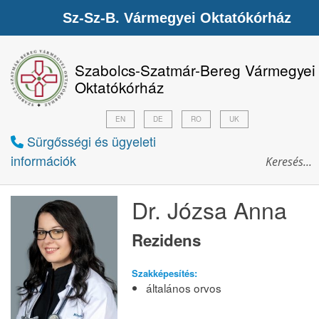
Sz-Sz-B. Vármegyei Oktatókórház
Szabolcs-Szatmár-Bereg Vármegyei
Oktatókórház
EN
DE
RO
UK
Sürgősségi és ügyeleti
információk
Dr. Józsa Anna
Rezidens
Szakképesítés:
általános orvos