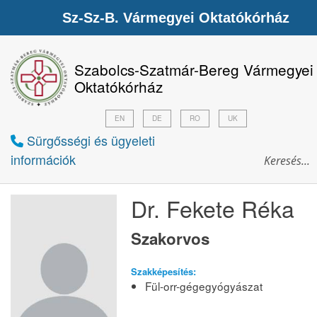
Sz-Sz-B. Vármegyei Oktatókórház
Szabolcs-Szatmár-Bereg Vármegyei
Oktatókórház
EN
DE
RO
UK
Sürgősségi és ügyeleti
információk
Dr. Fekete Réka
Szakorvos
Szakképesítés:
Fül-orr-gégegyógyászat