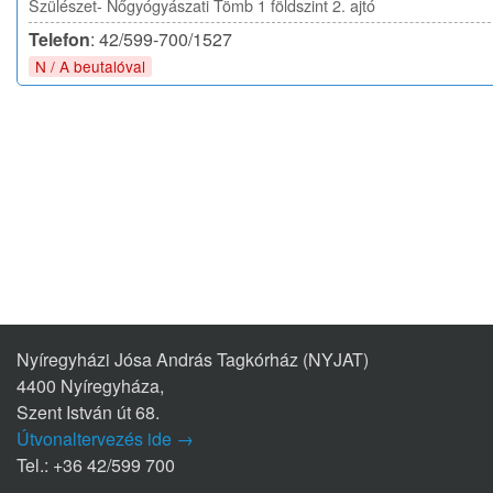
Szülészet- Nőgyógyászati Tömb 1 földszint 2. ajtó
Telefon
: 42/599-700/1527
N / A beutalóval
Nyíregyházi Jósa András Tagkórház (NYJAT)
4400 Nyíregyháza,
Szent István út 68.
Útvonaltervezés ide →
Tel.: +36 42/599 700