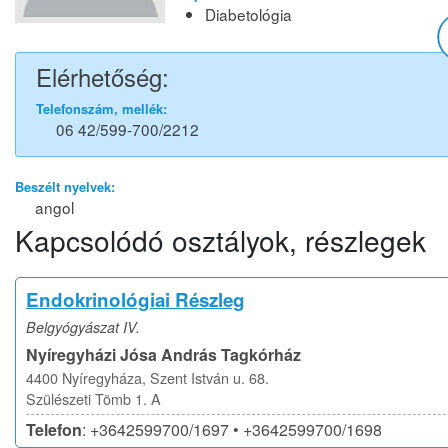
Diabetológia
Elérhetőség:
Telefonszám, mellék:
06 42/599-700/2212
Beszélt nyelvek:
angol
Kapcsolódó osztályok, részlegek
Endokrinológiai Részleg
Belgyógyászat IV.
Nyíregyházi Jósa András Tagkórház
4400 Nyíregyháza, Szent István u. 68.
Szülészeti Tömb 1. A
Telefon
: +3642599700/1697 • +3642599700/1698