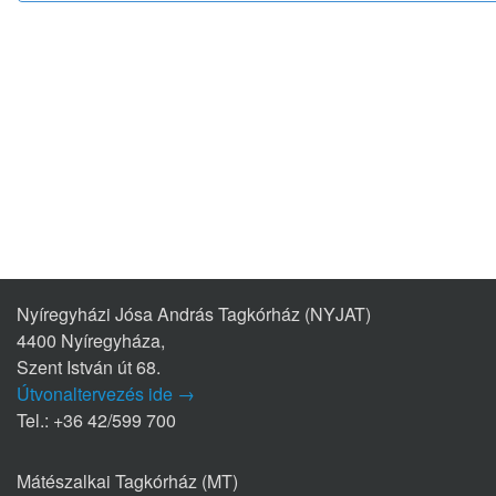
Nyíregyházi Jósa András Tagkórház (NYJAT)
4400 Nyíregyháza,
Szent István út 68.
Útvonaltervezés ide →
Tel.: +36 42/599 700
Mátészalkai Tagkórház (MT)