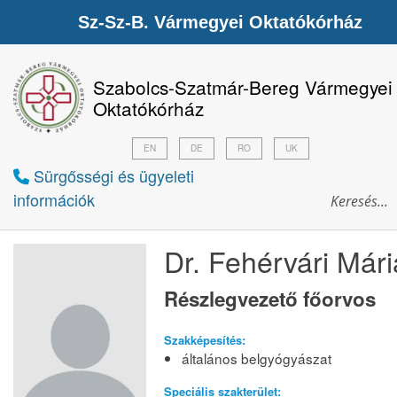
Sz-Sz-B. Vármegyei Oktatókórház
Szabolcs-Szatmár-Bereg Vármegyei
Oktatókórház
EN
DE
RO
UK
Sürgősségi és ügyeleti
információk
Dr. Fehérvári Mári
Részlegvezető főorvos
Szakképesítés:
általános belgyógyászat
Speciális szakterület: