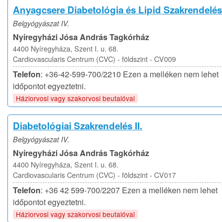
Anyagcsere Diabetológia és Lipid Szakrendelés
Belgyógyászat IV.
Nyíregyházi Jósa András Tagkórház
4400 Nyíregyháza, Szent I. u. 68.
Cardiovascularis Centrum (CVC) - földszint - CV009
Telefon
: +36-42-599-700/2210 Ezen a melléken nem lehet
időpontot egyeztetni.
Háziorvosi vagy szakorvosi beutalóval
Diabetológiai Szakrendelés II.
Belgyógyászat IV.
Nyíregyházi Jósa András Tagkórház
4400 Nyíregyháza, Szent I. u. 68.
Cardiovascularis Centrum (CVC) - földszint - CV017
Telefon
: +36 42 599-700/2207 Ezen a melléken nem lehet
időpontot egyeztetni.
Háziorvosi vagy szakorvosi beutalóval